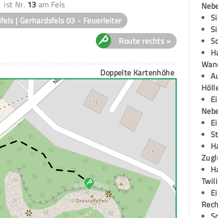
ist Nr.
13
am Fels
Neb
S
lfels | Gerhardsfels 03 - Feuerleiter
S
S
Route rechts »
H
Wand
Doppelte Kartenhöhe
Au
Höll
E
Neb
E
S
H
Zugl
H
Twil
E
Rech
S