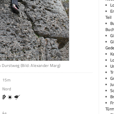
L
E
Teil
B
Buch
G
G
Ged
K
L
m Durstweg (Bild: Alexander Marg)
U
T
G
15m
Ju
Nord
S
Br
Fr
Tür
4+