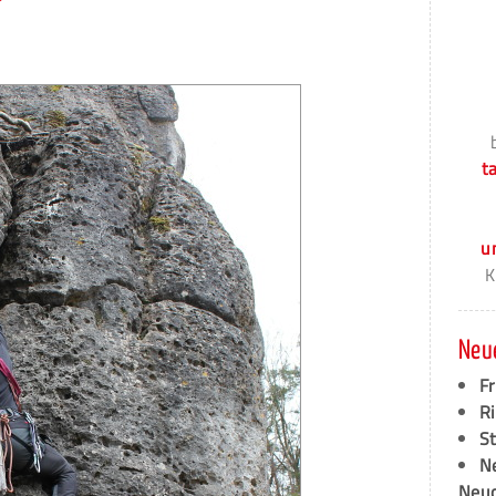
t
u
K
Neu
F
Ri
S
N
Neud