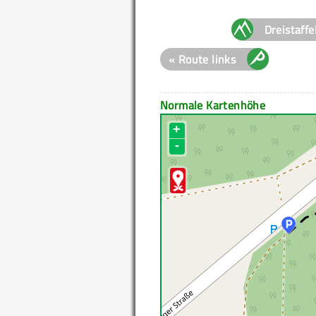
Dreistaffe
« Route links
Normale Kartenhöhe
+
-