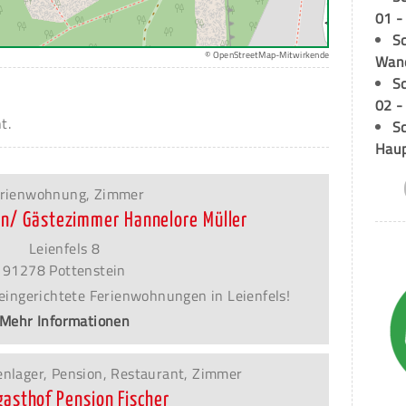
01 -
Sc
© OpenStreetMap-Mitwirkende
Wand
S
02 -
t.
Sc
Hau
rienwohnung, Zimmer
n/ Gästezimmer Hannelore Müller
Leienfels 8
91278 Pottenstein
eingerichtete Ferienwohnungen in Leienfels!
Mehr Informationen
nlager, Pension, Restaurant, Zimmer
asthof Pension Fischer