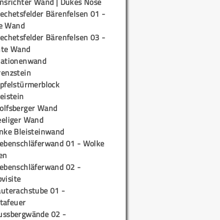
insrichter Wand | Dukes Nose
echetsfelder Bärenfelsen 01 -
e Wand
echetsfelder Bärenfelsen 03 -
hte Wand
tationenwand
renzstein
ipfelstürmerblock
eistein
olfsberger Wand
eeliger Wand
inke Bleisteinwand
iebenschläferwand 01 - Wolke
en
iebenschläferwand 02 -
pvisite
auterachstube 01 -
tafeuer
ussbergwände 02 -