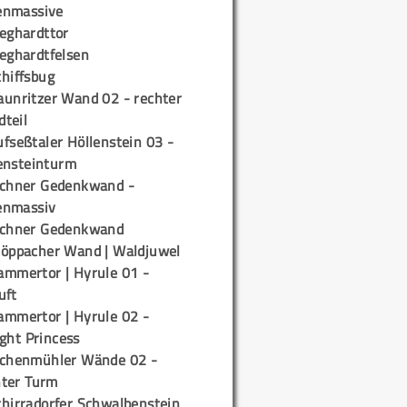
enmassive
ieghardttor
ieghardtfelsen
chiffsbug
aunritzer Wand 02 - rechter
teil
fseßtaler Höllenstein 03 -
ensteinturm
ichner Gedenkwand -
enmassiv
ichner Gedenkwand
töppacher Wand | Waldjuwel
ammertor | Hyrule 01 -
uft
ammertor | Hyrule 02 -
ight Princess
ichenmühler Wände 02 -
ter Turm
chirradorfer Schwalbenstein