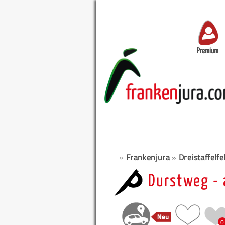
Premium
»
Frankenjura
»
Dreistaffelfe
Durstweg - 
0