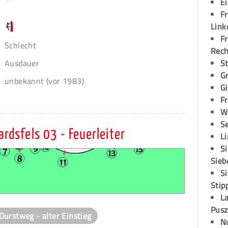
E
Fr
Link
Fr
Schlecht
Rec
S
Ausdauer
G
unbekannt (vor 1983)
G
Fr
W
S
ardsfels 03 - Feuerleiter
L
S
Sieb
S
Stip
L
Pusz
Durstweg - alter Einstieg
N