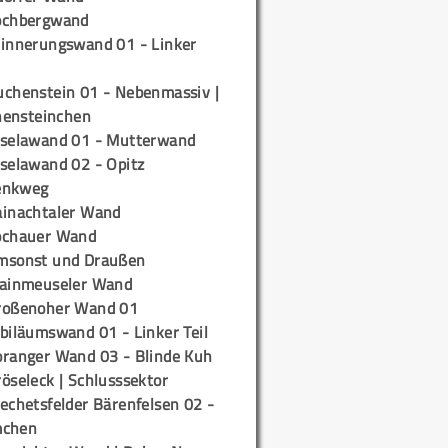
ochbergwand
rinnerungswand 01 - Linker
uchenstein 01 - Nebenmassiv |
ensteinchen
iselawand 01 - Mutterwand
iselawand 02 - Opitz
enkweg
ainachtaler Wand
ochauer Wand
msonst und Draußen
rainmeuseler Wand
roßenoher Wand 01
biläumswand 01 - Linker Teil
oranger Wand 03 - Blinde Kuh
öseleck | Schlusssektor
echetsfelder Bärenfelsen 02 -
mchen