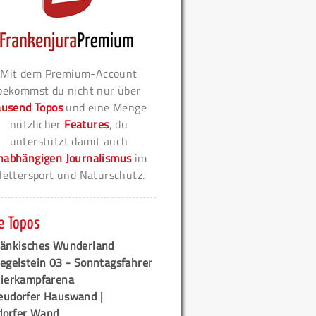
Mit dem Premium-Account
bekommst du nicht nur über
ausend Topos
und eine Menge
nützlicher
Features
, du
unterstützt damit auch
nabhängigen Journalismus
im
lettersport und Naturschutz.
e Topos
ränkisches Wunderland
egelstein 03 - Sonntagsfahrer
tierkampfarena
eudorfer Hauswand |
orfer Wand