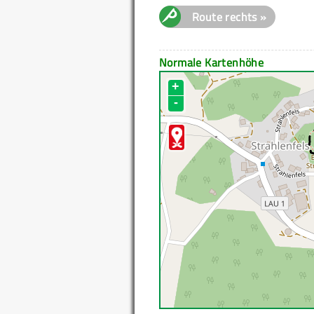
Route rechts »
Normale Kartenhöhe
+
-