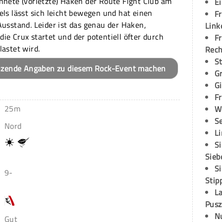
hnete (vorletzte) Haken der Route Fight Club am
E
els lässt sich leicht bewegen und hat einen
Fr
Ausstand. Leider ist das genau der Haken,
Link
ie Crux startet und der potentiell öfter durch
Fr
lastet wird.
Rec
S
nzende Angaben zu diesem Rock-Event machen
G
G
Fr
25m
W
S
Nord
L
S
Sieb
S
9-
Stip
L
Pusz
N
Gut