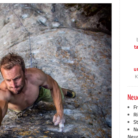
t
u
K
Neu
F
Ri
S
N
Neud