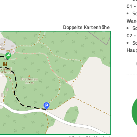
01 -
Sc
Wand
Doppelte Kartenhöhe
S
02 -
Sc
Hau