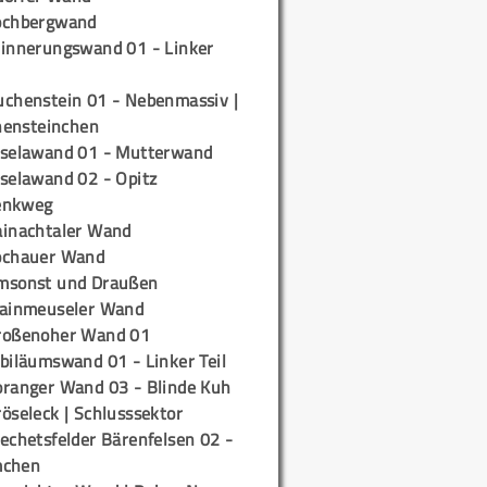
ochbergwand
rinnerungswand 01 - Linker
uchenstein 01 - Nebenmassiv |
ensteinchen
iselawand 01 - Mutterwand
iselawand 02 - Opitz
enkweg
ainachtaler Wand
ochauer Wand
msonst und Draußen
rainmeuseler Wand
roßenoher Wand 01
biläumswand 01 - Linker Teil
oranger Wand 03 - Blinde Kuh
öseleck | Schlusssektor
echetsfelder Bärenfelsen 02 -
mchen