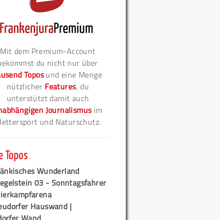
Mit dem Premium-Account
bekommst du nicht nur über
ausend Topos
und eine Menge
nützlicher
Features
, du
unterstützt damit auch
nabhängigen Journalismus
im
lettersport und Naturschutz.
e Topos
ränkisches Wunderland
egelstein 03 - Sonntagsfahrer
tierkampfarena
eudorfer Hauswand |
orfer Wand