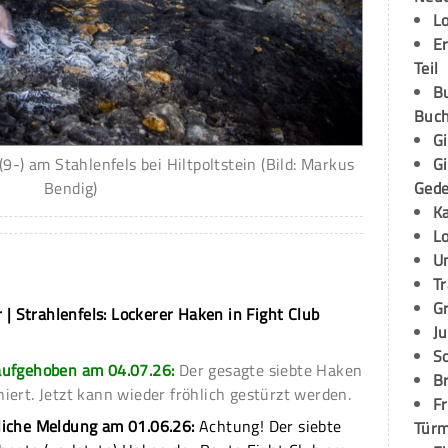
L
E
Teil
B
Buch
G
G
 (9-) am Stahlenfels bei Hiltpoltstein (Bild: Markus
Ged
Bendig)
K
L
U
T
G
 | Strahlenfels: Lockerer Haken in Fight Club
Ju
S
aufgehoben am 04.07.26:
Der gesagte siebte Haken
Br
iert. Jetzt kann wieder fröhlich gestürzt werden.
Fr
liche Meldung am 01.06.26:
Achtung! Der siebte
Tür