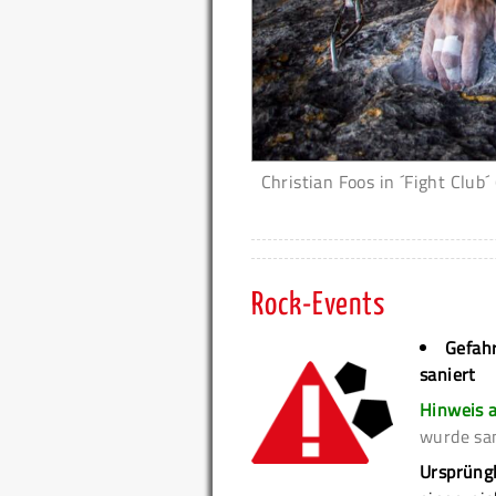
Christian Foos in ´Fight Club´
Rock-Events
Gefahr
saniert
Hinweis 
wurde san
Ursprüng