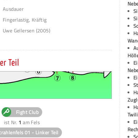
Neb
Ausdauer
S
S
Fingerlastig, Kräftig
S
Uwe Gellersen (2005)
H
Wand
Au
Höll
er Teil
E
Neb
E
S
H
Zugl
H
Fight Club
Twil
E
ist Nr.
1
am Fels
Rech
trahlenfels 01 - Linker Teil
S