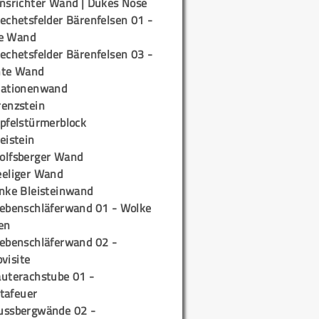
insrichter Wand | Dukes Nose
echetsfelder Bärenfelsen 01 -
e Wand
echetsfelder Bärenfelsen 03 -
hte Wand
tationenwand
renzstein
ipfelstürmerblock
eistein
olfsberger Wand
eeliger Wand
inke Bleisteinwand
iebenschläferwand 01 - Wolke
en
iebenschläferwand 02 -
pvisite
auterachstube 01 -
tafeuer
ussbergwände 02 -