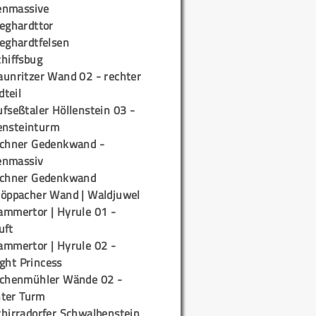
enmassive
ieghardttor
ieghardtfelsen
chiffsbug
aunritzer Wand 02 - rechter
teil
fseßtaler Höllenstein 03 -
ensteinturm
ichner Gedenkwand -
enmassiv
ichner Gedenkwand
töppacher Wand | Waldjuwel
ammertor | Hyrule 01 -
uft
ammertor | Hyrule 02 -
ight Princess
ichenmühler Wände 02 -
ter Turm
chirradorfer Schwalbenstein