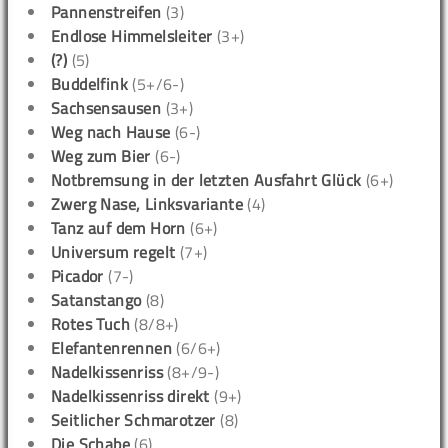
Pannenstreifen
(3)
Endlose Himmelsleiter
(3+)
(?)
(5)
Buddelfink
(5+/6-)
Sachsensausen
(3+)
Weg nach Hause
(6-)
Weg zum Bier
(6-)
Notbremsung in der letzten Ausfahrt Glück
(6+)
Zwerg Nase, Linksvariante
(4)
Tanz auf dem Horn
(6+)
Universum regelt
(7+)
Picador
(7-)
Satanstango
(8)
Rotes Tuch
(8/8+)
Elefantenrennen
(6/6+)
Nadelkissenriss
(8+/9-)
Nadelkissenriss direkt
(9+)
Seitlicher Schmarotzer
(8)
Die Schabe
(6)