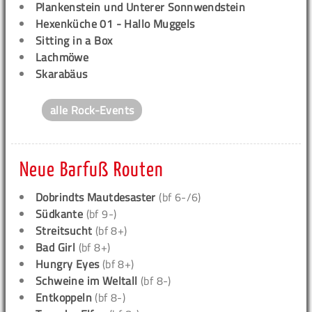
Plankenstein und Unterer Sonnwendstein
Hexenküche 01 - Hallo Muggels
Sitting in a Box
Lachmöwe
Skarabäus
alle Rock-Events
Neue Barfuß Routen
Dobrindts Mautdesaster
(bf 6-/6)
Südkante
(bf 9-)
Streitsucht
(bf 8+)
Bad Girl
(bf 8+)
Hungry Eyes
(bf 8+)
Schweine im Weltall
(bf 8-)
Entkoppeln
(bf 8-)