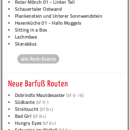
Roter Mönch 01 - Linker Teil
Schauertaler Ostwand
Plankenstein und Unterer Sonnwendstein
Hexenküche 01 - Hallo Muggels
Sitting in a Box
Lachmöwe
Skarabäus
alle Rock-Events
Neue Barfuß Routen
Dobrindts Mautdesaster
(bf 6-/6)
Südkante
(bf 9-)
Streitsucht
(bf 8+)
Bad Girl
(bf 8+)
Hungry Eyes
(bf 8+)