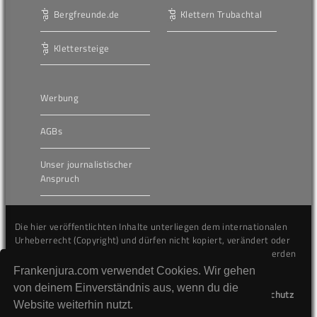
Bergfreunde.de
Klettern Trubachtal
Klettersteige
Werbung
AGBs
Unser journalistischer
Anspruch
Die hier veröffentlichten Inhalte unterliegen dem internationalen
Urheberrecht (Copyright) und dürfen nicht kopiert, verändert oder
unverändert wiederveröffentlicht werden. Gegen Verstöße werden
wir auf juristischem Wege vorgehen.
Frankenjura.com verwendet Cookies. Wir gehen
von deinem Einverständnis aus, wenn du die
Kontakt
Impressum
Datenschutz
Website weiterhin nutzt.