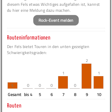
diesem Fels etwas Wichtiges aufgefallen ist, kannst
du hier eine Meldung dazu machen.
Rock-Event melden
Routeninformationen
Der Fels bietet Touren in den unten gezeigten
Schwierigkeitsgraden:
2
1
1
0
0
0
0
5
Gesamt
bis 4
5
6
7
8
9
10
11
Routen