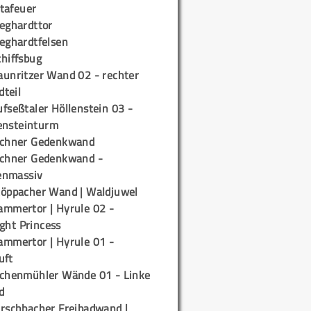
tafeuer
ieghardttor
ieghardtfelsen
chiffsbug
aunritzer Wand 02 - rechter
teil
fseßtaler Höllenstein 03 -
ensteinturm
ichner Gedenkwand
ichner Gedenkwand -
enmassiv
töppacher Wand | Waldjuwel
ammertor | Hyrule 02 -
ight Princess
ammertor | Hyrule 01 -
uft
ichenmühler Wände 01 - Linke
d
irschbacher Freibadwand |