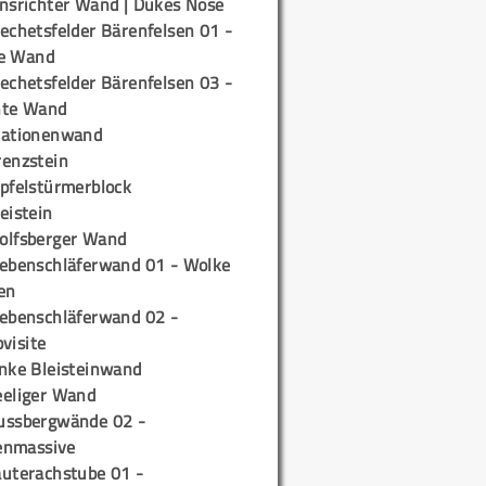
insrichter Wand | Dukes Nose
echetsfelder Bärenfelsen 01 -
e Wand
echetsfelder Bärenfelsen 03 -
hte Wand
tationenwand
renzstein
ipfelstürmerblock
eistein
olfsberger Wand
iebenschläferwand 01 - Wolke
en
iebenschläferwand 02 -
pvisite
inke Bleisteinwand
eeliger Wand
ussbergwände 02 -
enmassive
auterachstube 01 -