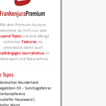
Mit dem Premium-Account
bekommst du nicht nur über
ausend Topos
und eine Menge
nützlicher
Features
, du
unterstützt damit auch
nabhängigen Journalismus
im
lettersport und Naturschutz.
e Topos
ränkisches Wunderland
egelstein 03 - Sonntagsfahrer
tierkampfarena
eudorfer Hauswand |
orfer Wand