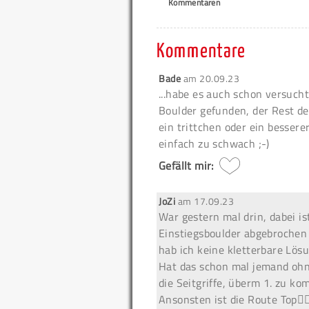
Kommentaren
Kommentare
Bade
am
20.09.23
...habe es auch schon versuch
Boulder gefunden, der Rest der
ein trittchen oder ein besserer
einfach zu schwach ;-)
Gefällt mir:
JoZi
am
17.09.23
War gestern mal drin, dabei ist
Einstiegsboulder abgebrochen 
hab ich keine kletterbare Lös
Hat das schon mal jemand ohne
die Seitgriffe, überm 1. zu k
Ansonsten ist die Route Top👍