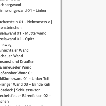
ochbergwand
rinnerungswand 01 - Linker
uchenstein 01 - Nebenmassiv |
ensteinchen
iselawand 01 - Mutterwand
iselawand 02 - Opitz
enkweg
ainachtaler Wand
ochauer Wand
msonst und Draußen
rainmeuseler Wand
roßenoher Wand 01
biläumswand 01 - Linker Teil
oranger Wand 03 - Blinde Kuh
öseleck | Schlusssektor
echetsfelder Bärenfelsen 02 -
mchen