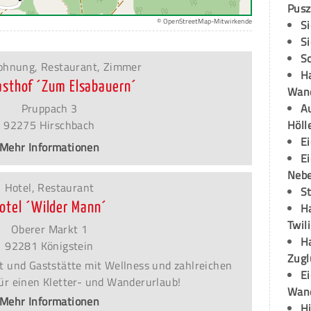
Pusz
© OpenStreetMap-Mitwirkende
S
S
S
ohnung, Restaurant, Zimmer
H
sthof ´Zum Elsabauern´
Wand
Pruppach 3
Au
92275 Hirschbach
Höll
E
Mehr Informationen
E
Neb
Hotel, Restaurant
S
otel ´Wilder Mann´
H
Twil
Oberer Markt 1
H
92281 Königstein
Zugl
t und Gaststätte mit Wellness und zahlreichen
E
für einen Kletter- und Wanderurlaub!
Wan
Mehr Informationen
H