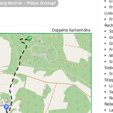
E
berg Nord 04 - Pfälzer Dickkopf
Fr
Link
Fr
Rec
Doppelte Kartenhöhe
S
G
G
Fr
W
S
Sieb
S
Stip
L
S
N
Neb
L