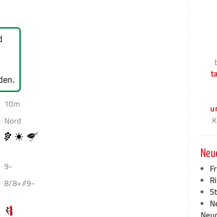
d
t
den.
10m
u
K
Nord
Neu
9-
F
Ri
8/8+//9-
S
N
Neud