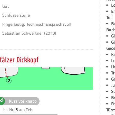
L
Gut
E
Schlüsselstelle
Teil
B
Fingerlastig, Technisch anspruchsvoll
Buch
Sebastian Schwertner (2010)
G
G
Ged
K
fälzer Dickkopf
L
U
T
G
Ju
S
Br
Kurz vor knapp
Fr
ist Nr.
5
am Fels
Tür