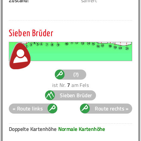
Zustand:
saniert
Sieben Brüder
(?)
ist Nr.
7
am Fels
Sieben Brüder
« Route links
Route rechts »
Doppelte Kartenhöhe
Normale Kartenhöhe