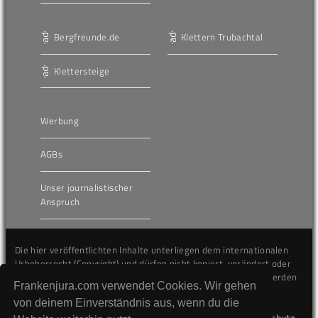
Bergfreunde.de
Klettern Trubachtal
Klettersteige
Werbung
AGBs
Unser journalistischer
Anspruch
Die hier veröffentlichten Inhalte unterliegen dem internationalen
Urheberrecht (Copyright) und dürfen nicht kopiert, verändert oder
unverändert wiederveröffentlicht werden. Gegen Verstöße werden
Frankenjura.com verwendet Cookies. Wir gehen
wir auf juristischem Wege vorgehen.
von deinem Einverständnis aus, wenn du die