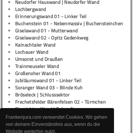
Neudorfer Hauswand | Neudorfer Wand
Lochbergwand
Erinnerungswand 01 - Linker Teil
Buchenstein 01 - Nebenmassiv | Buchensteinchen
Giselawand 01 - Mutterwand
Giselawand 02 - Opitz Gedenkweg
Kainachtaler Wand
Lochauer Wand
Umsonst und Draußen
Trainmeuseler Wand
Großenoher Wand 01
Jubiläumswand 01 - Linker Teil
Soranger Wand 03 - Blinde Kuh
Bröseleck | Schlusssektor
Frechetsfelder Bärenfelsen 02 - Türmchen
Einsrichter Wand | Dukes Nose
Frechetsfelder Bärenfelsen 01 - Linke Wand
Frankenjura.com verwendet Cookies. Wir gehen
Frechetsfelder Bärenfelsen 03 - Rechte Wand
von deinem Einverständnis aus, wenn du die
Stationenwand
Website weiterhin nutzt.