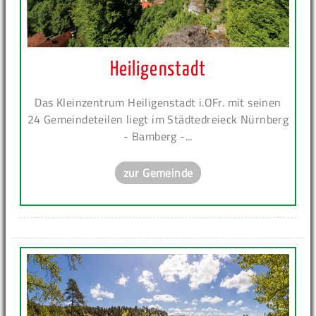
Heiligenstadt
Das Kleinzentrum Heiligenstadt i.OFr. mit seinen
24 Gemeindeteilen liegt im Städtedreieck Nürnberg
- Bamberg -...
zur Gemeinde