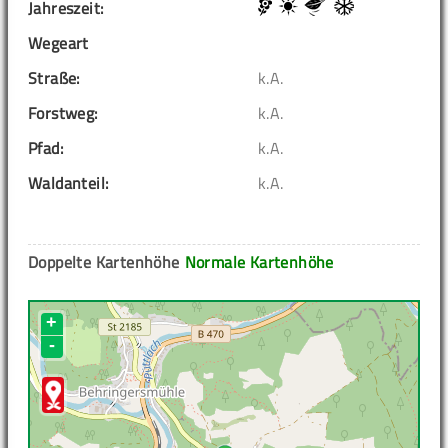
Jahreszeit:
Wegeart
Straße:
k.A.
Forstweg:
k.A.
Pfad:
k.A.
Waldanteil:
k.A.
Doppelte Kartenhöhe
Normale Kartenhöhe
+
-