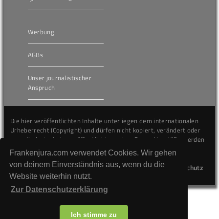
Werbung
AGBs
Unser journalistischer
Anspruch
Die hier veröffentlichten Inhalte unterliegen dem internationalen
Urheberrecht (Copyright) und dürfen nicht kopiert, verändert oder
unverändert wiederveröffentlicht werden. Gegen Verstöße werden
wir auf juristischem Wege vorgehen.
Frankenjura.com verwendet Cookies. Wir gehen
von deinem Einverständnis aus, wenn du die
Kontakt
Impressum
Datenschutz
Website weiterhin nutzt.
Zur Datenschutzerklärung
Ich stimme zu