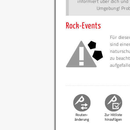
informiert über dich und 
Umgebung! Probi
Rock-Events
Für diese
sind eine
naturschu
zu beacht
aufgefall
Routen-
Zur Hitliste
änderung
hinzufügen