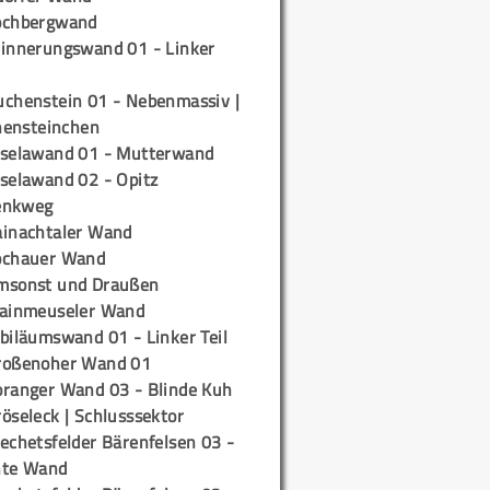
ochbergwand
rinnerungswand 01 - Linker
uchenstein 01 - Nebenmassiv |
ensteinchen
iselawand 01 - Mutterwand
iselawand 02 - Opitz
enkweg
ainachtaler Wand
ochauer Wand
msonst und Draußen
rainmeuseler Wand
biläumswand 01 - Linker Teil
roßenoher Wand 01
oranger Wand 03 - Blinde Kuh
öseleck | Schlusssektor
echetsfelder Bärenfelsen 03 -
hte Wand