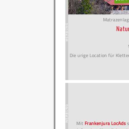
Matrazenlag
Natu
Die urige Location für Klet
Mit
Frankenjura LocAds
s