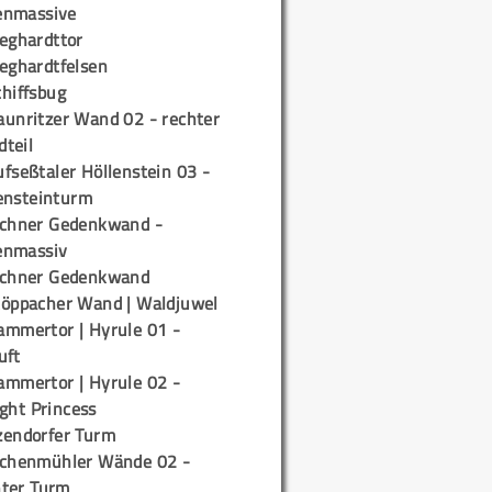
enmassive
ieghardttor
ieghardtfelsen
chiffsbug
aunritzer Wand 02 - rechter
teil
fseßtaler Höllenstein 03 -
ensteinturm
ichner Gedenkwand -
enmassiv
ichner Gedenkwand
töppacher Wand | Waldjuwel
ammertor | Hyrule 01 -
uft
ammertor | Hyrule 02 -
ight Princess
zendorfer Turm
ichenmühler Wände 02 -
ter Turm