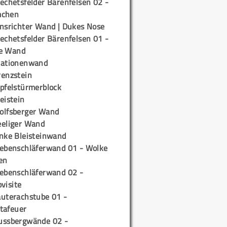
echetsfelder Bärenfelsen 02 -
mchen
insrichter Wand | Dukes Nose
echetsfelder Bärenfelsen 01 -
e Wand
tationenwand
renzstein
ipfelstürmerblock
eistein
olfsberger Wand
eeliger Wand
inke Bleisteinwand
iebenschläferwand 01 - Wolke
en
iebenschläferwand 02 -
pvisite
auterachstube 01 -
tafeuer
ussbergwände 02 -