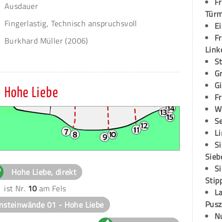
Fr
Ausdauer
Tür
Fingerlastig, Technisch anspruchsvoll
E
Fr
Burkhard Müller (2006)
Link
S
G
G
 Hohe Liebe
Fr
W
S
L
S
Sieb
S
Hohe Liebe, direkt
Stip
ist Nr.
10
am Fels
L
Pusz
nsteinwände 01 - Hohe Liebe
N