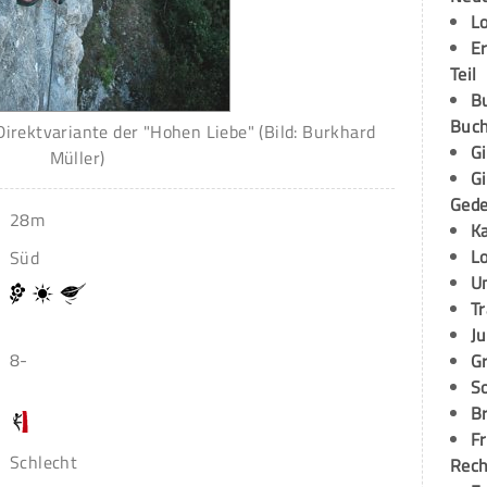
L
E
Teil
B
Buch
Direktvariante der "Hohen Liebe" (Bild: Burkhard
G
Müller)
G
Ged
28m
K
L
Süd
U
T
Ju
8-
G
S
Br
Fr
Schlecht
Rec