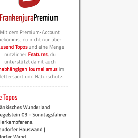
Mit dem Premium-Account
bekommst du nicht nur über
ausend Topos
und eine Menge
nützlicher
Features
, du
unterstützt damit auch
nabhängigen Journalismus
im
lettersport und Naturschutz.
e Topos
ränkisches Wunderland
egelstein 03 - Sonntagsfahrer
tierkampfarena
eudorfer Hauswand |
orfer Wand