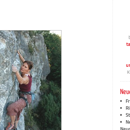
t
u
K
Neu
F
Ri
S
N
Neud