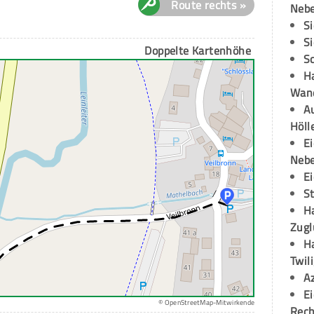
Route rechts »
Neb
S
S
Doppelte Kartenhöhe
S
H
Wand
Au
Höll
E
Neb
E
S
H
Zugl
H
Twil
A
E
© OpenStreetMap-Mitwirkende
Rech