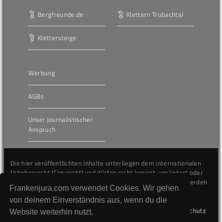
Bergfreunde.de
Klettern Trubachtal
Klettersteige
Werbung
AGBs
Unser journalistischer
Anspruch
Die hier veröffentlichten Inhalte unterliegen dem internationalen
Urheberrecht (Copyright) und dürfen nicht kopiert, verändert oder
unverändert wiederveröffentlicht werden. Gegen Verstöße werden
Frankenjura.com verwendet Cookies. Wir gehen
wir auf juristischem Wege vorgehen.
von deinem Einverständnis aus, wenn du die
Kontakt
Impressum
Datenschutz
Website weiterhin nutzt.