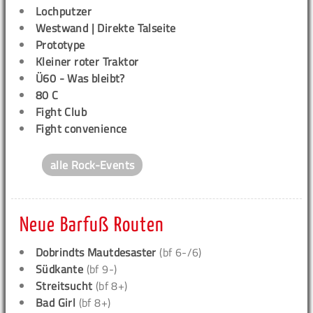
Lochputzer
Westwand | Direkte Talseite
Prototype
Kleiner roter Traktor
Ü60 - Was bleibt?
80 C
Fight Club
Fight convenience
alle Rock-Events
Neue Barfuß Routen
Dobrindts Mautdesaster
(bf 6-/6)
Südkante
(bf 9-)
Streitsucht
(bf 8+)
Bad Girl
(bf 8+)