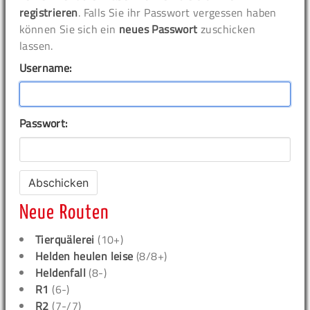
registrieren
. Falls Sie ihr Passwort vergessen haben
können Sie sich ein
neues Passwort
zuschicken
lassen.
Username:
Passwort:
Neue Routen
Tierquälerei
(10+)
Helden heulen leise
(8/8+)
Heldenfall
(8-)
R1
(6-)
R2
(7-/7)