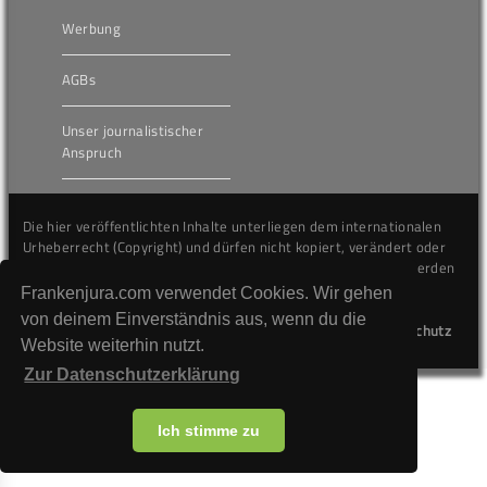
Werbung
AGBs
Unser journalistischer
Anspruch
Die hier veröffentlichten Inhalte unterliegen dem internationalen
Urheberrecht (Copyright) und dürfen nicht kopiert, verändert oder
unverändert wiederveröffentlicht werden. Gegen Verstöße werden
wir auf juristischem Wege vorgehen.
Frankenjura.com verwendet Cookies. Wir gehen
von deinem Einverständnis aus, wenn du die
Kontakt
Impressum
Datenschutz
Website weiterhin nutzt.
Zur Datenschutzerklärung
Ich stimme zu