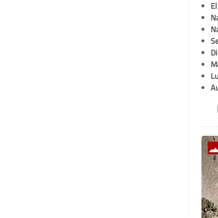
E
Na
Na
Se
D
M
L
A