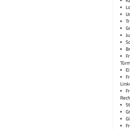
K
L
U
T
G
Ju
S
Br
Fr
Tür
E
Fr
Link
Fr
Rec
S
G
G
Fr