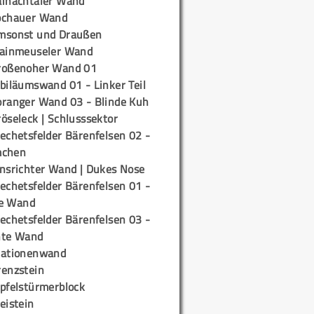
ainachtaler Wand
ochauer Wand
msonst und Draußen
rainmeuseler Wand
roßenoher Wand 01
biläumswand 01 - Linker Teil
oranger Wand 03 - Blinde Kuh
öseleck | Schlusssektor
echetsfelder Bärenfelsen 02 -
mchen
insrichter Wand | Dukes Nose
echetsfelder Bärenfelsen 01 -
e Wand
echetsfelder Bärenfelsen 03 -
hte Wand
tationenwand
renzstein
ipfelstürmerblock
eistein