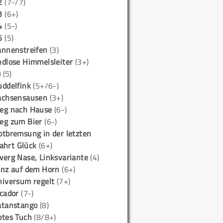
2
(7-/7)
3
(6+)
4
(5-)
5
(5)
annenstreifen
(3)
ndlose Himmelsleiter
(3+)
)
(5)
uddelfink
(5+/6-)
achsensausen
(3+)
eg nach Hause
(6-)
eg zum Bier
(6-)
otbremsung in der letzten
ahrt Glück
(6+)
werg Nase, Linksvariante
(4)
anz auf dem Horn
(6+)
niversum regelt
(7+)
icador
(7-)
atanstango
(8)
otes Tuch
(8/8+)