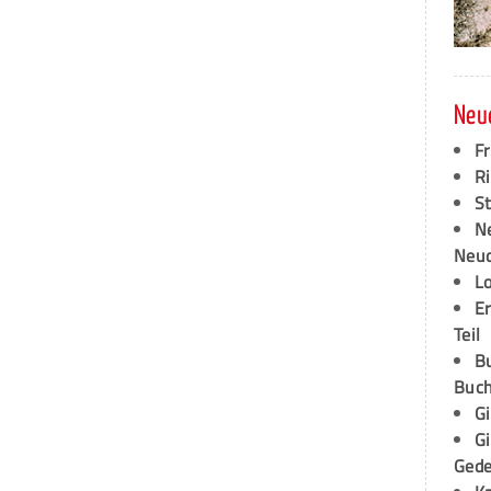
Neu
F
Ri
S
N
Neud
L
E
Teil
B
Buch
G
G
Ged