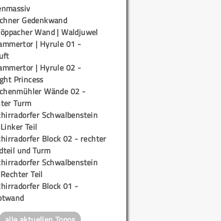
enmassiv
ichner Gedenkwand
töppacher Wand | Waldjuwel
ammertor | Hyrule 01 -
uft
ammertor | Hyrule 02 -
ight Princess
ichenmühler Wände 02 -
ter Turm
chirradorfer Schwalbenstein
 Linker Teil
hirradorfer Block 02 - rechter
teil und Turm
chirradorfer Schwalbenstein
 Rechter Teil
hirradorfer Block 01 -
ptwand
alle aktuellen Topos