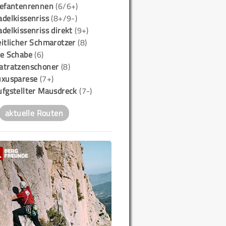
lefantenrennen
(6/6+)
delkissenriss
(8+/9-)
delkissenriss direkt
(9+)
itlicher Schmarotzer
(8)
ie Schabe
(6)
atratzenschoner
(8)
uxusparese
(7+)
ufgstellter Mausdreck
(7-)
aktuelle Routen