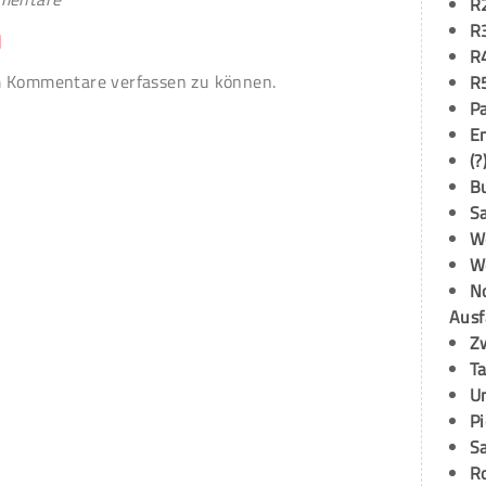
R
R
n
R
 Kommentare verfassen zu können.
R
P
E
(?
B
S
W
W
N
Ausf
Z
T
U
P
S
R