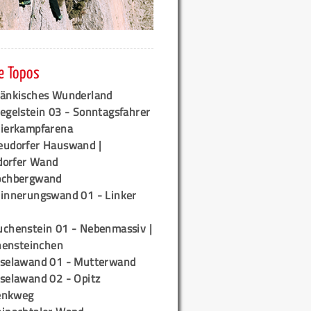
e Topos
ränkisches Wunderland
egelstein 03 - Sonntagsfahrer
tierkampfarena
eudorfer Hauswand |
orfer Wand
ochbergwand
rinnerungswand 01 - Linker
uchenstein 01 - Nebenmassiv |
ensteinchen
iselawand 01 - Mutterwand
iselawand 02 - Opitz
enkweg