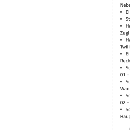
Neb
E
S
H
Zugl
H
Twil
E
Rech
S
01 -
Sc
Wand
S
02 -
Sc
Hau