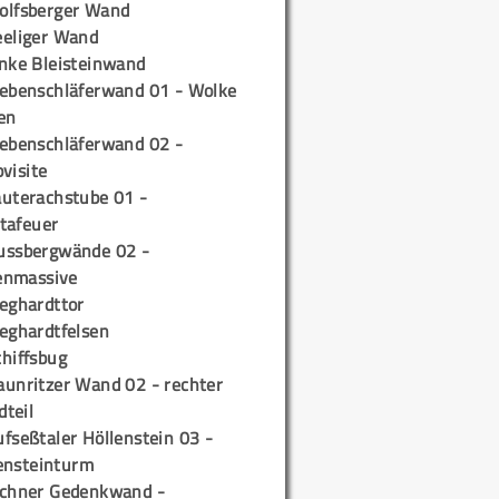
olfsberger Wand
eeliger Wand
inke Bleisteinwand
iebenschläferwand 01 - Wolke
en
iebenschläferwand 02 -
pvisite
auterachstube 01 -
tafeuer
ussbergwände 02 -
enmassive
ieghardttor
ieghardtfelsen
chiffsbug
aunritzer Wand 02 - rechter
teil
fseßtaler Höllenstein 03 -
ensteinturm
ichner Gedenkwand -