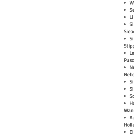
W
S
L
S
Sieb
S
Stip
L
Pusz
N
Neb
S
S
S
H
Wand
Au
Höll
E