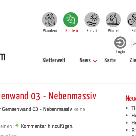
Wandern
Klettern
Freizeit
Winter
Bi
Login
Kletterwelt
News
Karte
Zie
msenwand 03 - Nebenmassiv
Neu
Ti
er Gemsenwand 03 - Nebenmassiv
keine
H
H
 einen
Kommentar hinzufügen.
R
mmentare