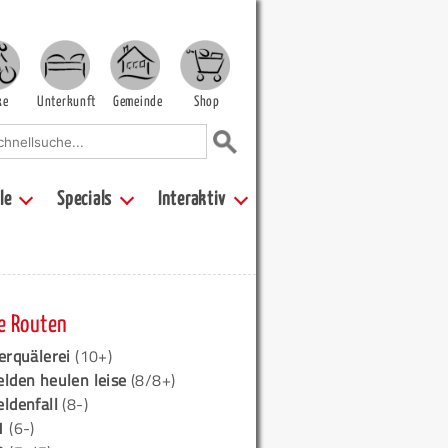
ke
Unterkunft
Gemeinde
Shop
le
Specials
Interaktiv
e Routen
erquälerei
(10+)
elden heulen leise
(8/8+)
eldenfall
(8-)
1
(6-)