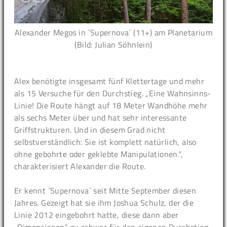
Alexander Megos in ´Supernova´ (11+) am Planetarium
(Bild: Julian Söhnlein)
Alex benötigte insgesamt fünf Klettertage und mehr
als 15 Versuche für den Durchstieg. „Eine Wahnsinns-
Linie! Die Route hängt auf 18 Meter Wandhöhe mehr
als sechs Meter über und hat sehr interessante
Griffstrukturen. Und in diesem Grad nicht
selbstverständlich: Sie ist komplett natürlich, also
ohne gebohrte oder geklebte Manipulationen.“,
charakterisiert Alexander die Route.
Er kennt ´Supernova´ seit Mitte September diesen
Jahres. Gezeigt hat sie ihm Joshua Schulz, der die
Linie 2012 eingebohrt hatte, diese dann aber
„Dimensionen“ zu schwer für den eigenen Durchstieg