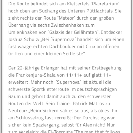
Die Route befindet sich am Kletterfels ´Planetarium´
hoch oben am Südhang des Unteren Püttlachtals. Sie
zieht rechts der Route ´Meteor´ durch den großen
Überhang via sechs Zwischenhaken zum
Umlenkhaken von ´Galaxis der Gelähmten´. Entdecker
Joshua Schulz: „Bei ´Supernova´ handelt sich um einen
fast waagerechten Dachboulder mit Crux an offenen
Griffen und einer kleinen Seitleiste“.
Der 22-jährige Erlanger hat mit seiner Erstbegehung
die Frankenjura-Skala von 11/11+ auf glatt 11+
erweitert. Mehr noch: ´Supernova´ ist aktuell die
schwerste Sportkletterroute im deutschsprachigen
Raum und gehört damit auch zu den schwersten
Routen der Welt. Sein Trainer Patrick Matros zur
Neutour: „Beim Sichern sah es so aus, als ob es ihn
am Schlüsselzug fast zerreißt: Der Durchstieg war
sicher kein Spaziergang, selbst für Alex nicht! Nur
zum Vergleich: die FJ-Toproute ´The man that follows