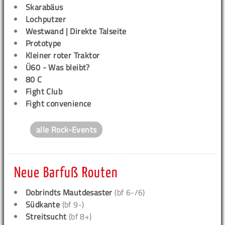
Skarabäus
Lochputzer
Westwand | Direkte Talseite
Prototype
Kleiner roter Traktor
Ü60 - Was bleibt?
80 C
Fight Club
Fight convenience
alle Rock-Events
Neue Barfuß Routen
Dobrindts Mautdesaster
(bf 6-/6)
Südkante
(bf 9-)
Streitsucht
(bf 8+)