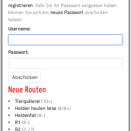
registrieren
. Falls Sie ihr Passwort vergessen haben
können Sie sich ein
neues Passwort
zuschicken
lassen.
Username:
Passwort:
Neue Routen
Tierquälerei
(10+)
Helden heulen leise
(8/8+)
Heldenfall
(8-)
R1
(6-)
R2
(7-/7)