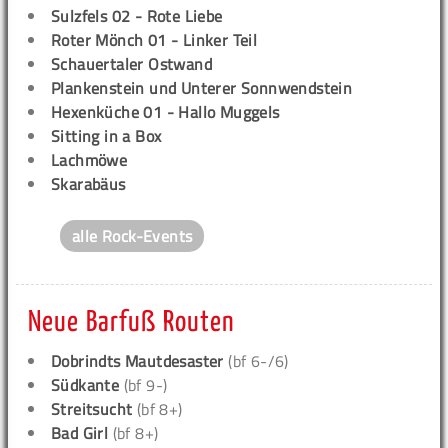
Sulzfels 02 - Rote Liebe
Roter Mönch 01 - Linker Teil
Schauertaler Ostwand
Plankenstein und Unterer Sonnwendstein
Hexenküche 01 - Hallo Muggels
Sitting in a Box
Lachmöwe
Skarabäus
alle Rock-Events
Neue Barfuß Routen
Dobrindts Mautdesaster
(bf 6-/6)
Südkante
(bf 9-)
Streitsucht
(bf 8+)
Bad Girl
(bf 8+)