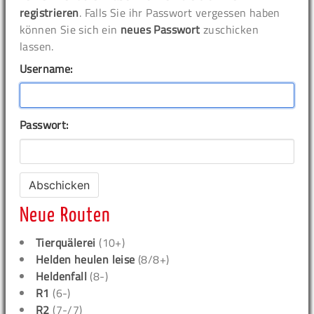
registrieren
. Falls Sie ihr Passwort vergessen haben
können Sie sich ein
neues Passwort
zuschicken
lassen.
Username:
Passwort:
Neue Routen
Tierquälerei
(10+)
Helden heulen leise
(8/8+)
Heldenfall
(8-)
R1
(6-)
R2
(7-/7)