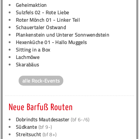
Geheimaktion
Sulzfels 02 - Rote Liebe
Roter Mönch 01 - Linker Teil
Schauertaler Ostwand
Plankenstein und Unterer Sonnwendstein
Hexenküche 01 - Hallo Muggels
Sitting in a Box
Lachmöwe
Skarabäus
alle Rock-Events
Neue Barfuß Routen
Dobrindts Mautdesaster
(bf 6-/6)
Südkante
(bf 9-)
Streitsucht
(bf 8+)