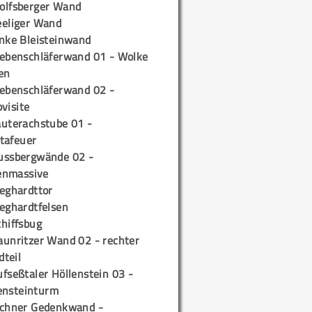
olfsberger Wand
eeliger Wand
inke Bleisteinwand
iebenschläferwand 01 - Wolke
en
iebenschläferwand 02 -
pvisite
auterachstube 01 -
tafeuer
ussbergwände 02 -
enmassive
ieghardttor
ieghardtfelsen
chiffsbug
aunritzer Wand 02 - rechter
teil
fseßtaler Höllenstein 03 -
ensteinturm
ichner Gedenkwand -