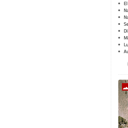
E
Na
Na
Se
D
M
L
A