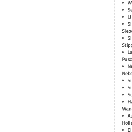
W
S
L
S
Sieb
S
Stip
L
Pusz
N
Neb
S
S
S
H
Wand
Au
Höll
E