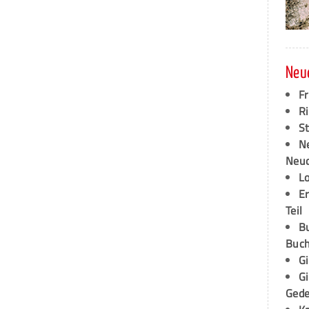
Neu
F
Ri
S
N
Neud
L
E
Teil
B
Buch
G
G
Ged