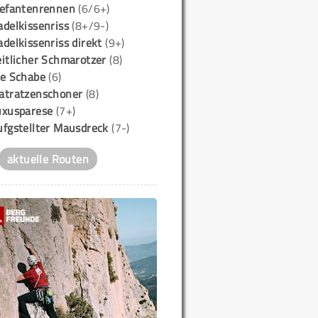
lefantenrennen
(6/6+)
delkissenriss
(8+/9-)
delkissenriss direkt
(9+)
itlicher Schmarotzer
(8)
ie Schabe
(6)
atratzenschoner
(8)
uxusparese
(7+)
ufgstellter Mausdreck
(7-)
aktuelle Routen