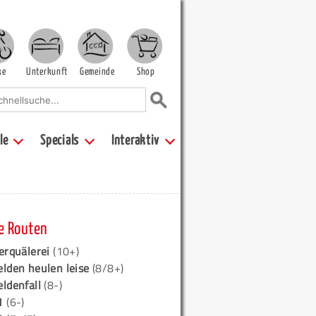
ke
Unterkunft
Gemeinde
Shop
le
Specials
Interaktiv
e Routen
erquälerei
(10+)
elden heulen leise
(8/8+)
eldenfall
(8-)
1
(6-)