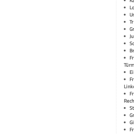
K
L
U
T
G
Ju
S
Br
Fr
Tür
E
Fr
Link
Fr
Rec
S
G
G
Fr