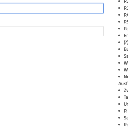
R
R
R
R
P
E
(?
B
S
W
W
N
Ausf
Z
T
U
P
S
R