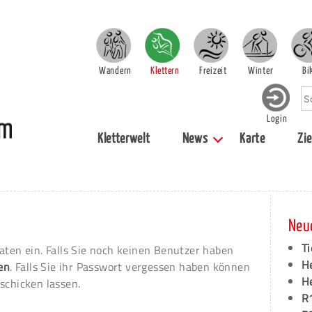
Wandern
Klettern
Freizeit
Winter
Bi
Login
Kletterwelt
News
Karte
Zie
Neu
Ti
aten ein. Falls Sie noch keinen Benutzer haben
H
ren
. Falls Sie ihr Passwort vergessen haben können
H
schicken lassen.
R