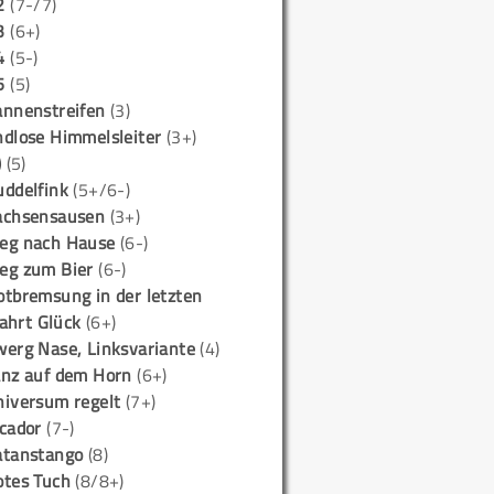
2
(7-/7)
3
(6+)
4
(5-)
5
(5)
annenstreifen
(3)
ndlose Himmelsleiter
(3+)
)
(5)
uddelfink
(5+/6-)
achsensausen
(3+)
eg nach Hause
(6-)
eg zum Bier
(6-)
otbremsung in der letzten
ahrt Glück
(6+)
werg Nase, Linksvariante
(4)
anz auf dem Horn
(6+)
niversum regelt
(7+)
icador
(7-)
atanstango
(8)
otes Tuch
(8/8+)