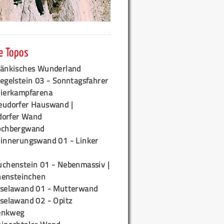
e Topos
ränkisches Wunderland
egelstein 03 - Sonntagsfahrer
tierkampfarena
eudorfer Hauswand |
orfer Wand
ochbergwand
rinnerungswand 01 - Linker
uchenstein 01 - Nebenmassiv |
ensteinchen
iselawand 01 - Mutterwand
iselawand 02 - Opitz
enkweg