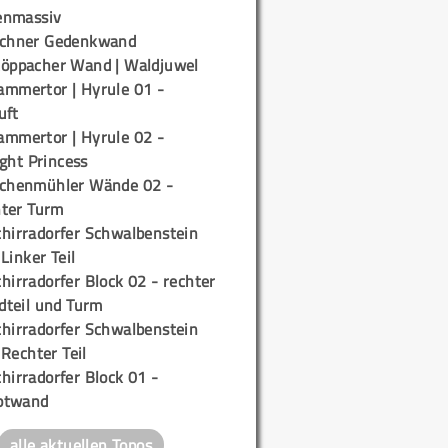
enmassiv
ichner Gedenkwand
töppacher Wand | Waldjuwel
ammertor | Hyrule 01 -
uft
ammertor | Hyrule 02 -
ight Princess
ichenmühler Wände 02 -
ter Turm
chirradorfer Schwalbenstein
 Linker Teil
hirradorfer Block 02 - rechter
teil und Turm
chirradorfer Schwalbenstein
 Rechter Teil
hirradorfer Block 01 -
ptwand
alle aktuellen Topos