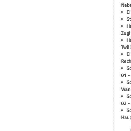
Neb
E
S
H
Zugl
H
Twil
E
Rech
S
01 -
Sc
Wand
S
02 -
Sc
Hau