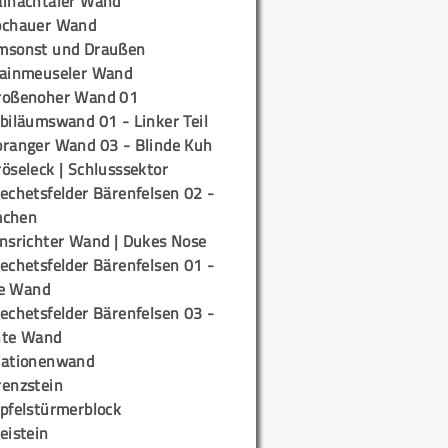
ainachtaler Wand
ochauer Wand
msonst und Draußen
rainmeuseler Wand
roßenoher Wand 01
biläumswand 01 - Linker Teil
oranger Wand 03 - Blinde Kuh
öseleck | Schlusssektor
echetsfelder Bärenfelsen 02 -
mchen
insrichter Wand | Dukes Nose
echetsfelder Bärenfelsen 01 -
e Wand
echetsfelder Bärenfelsen 03 -
hte Wand
tationenwand
renzstein
ipfelstürmerblock
eistein