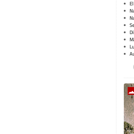
E
Na
Na
Se
D
M
L
A