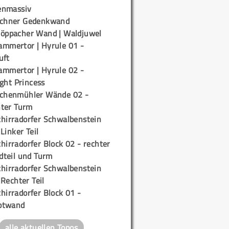
enmassiv
ichner Gedenkwand
töppacher Wand | Waldjuwel
ammertor | Hyrule 01 -
uft
ammertor | Hyrule 02 -
ight Princess
ichenmühler Wände 02 -
ter Turm
chirradorfer Schwalbenstein
 Linker Teil
hirradorfer Block 02 - rechter
teil und Turm
chirradorfer Schwalbenstein
 Rechter Teil
hirradorfer Block 01 -
ptwand
alle aktuellen Topos