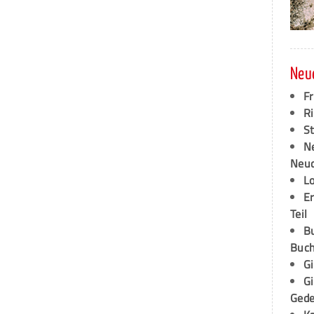
Neu
F
Ri
S
N
Neud
L
E
Teil
B
Buch
G
G
Ged