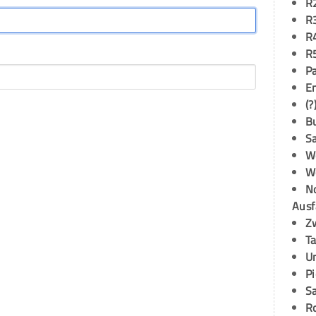
R
R
R
R
P
E
(?
B
S
W
W
N
Ausf
Z
T
U
P
S
R