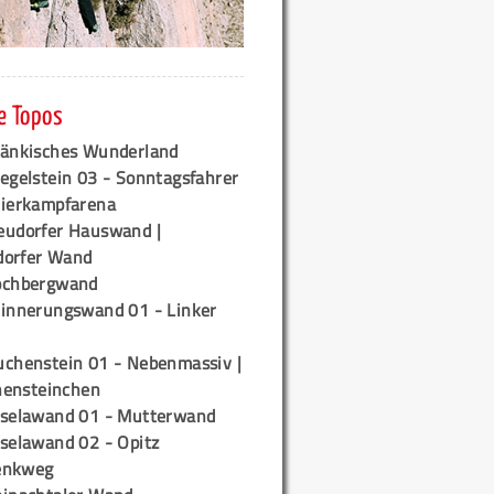
e Topos
ränkisches Wunderland
egelstein 03 - Sonntagsfahrer
tierkampfarena
eudorfer Hauswand |
orfer Wand
ochbergwand
rinnerungswand 01 - Linker
uchenstein 01 - Nebenmassiv |
ensteinchen
iselawand 01 - Mutterwand
iselawand 02 - Opitz
enkweg