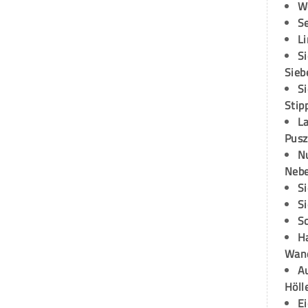
W
S
L
S
Sieb
S
Stip
L
Pusz
N
Neb
S
S
S
H
Wand
Au
Höll
E