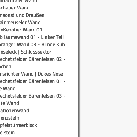
ainachtaler Wand
ochauer Wand
msonst und Draußen
rainmeuseler Wand
roßenoher Wand 01
biläumswand 01 - Linker Teil
oranger Wand 03 - Blinde Kuh
öseleck | Schlusssektor
echetsfelder Bärenfelsen 02 -
mchen
insrichter Wand | Dukes Nose
echetsfelder Bärenfelsen 01 -
e Wand
echetsfelder Bärenfelsen 03 -
hte Wand
tationenwand
renzstein
ipfelstürmerblock
eistein