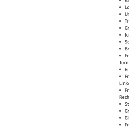
K
L
U
T
G
Ju
S
Br
Fr
Tür
E
Fr
Link
Fr
Rec
S
G
G
Fr