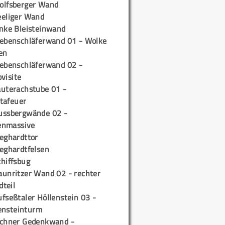
olfsberger Wand
eeliger Wand
inke Bleisteinwand
iebenschläferwand 01 - Wolke
en
iebenschläferwand 02 -
pvisite
auterachstube 01 -
tafeuer
ussbergwände 02 -
enmassive
ieghardttor
ieghardtfelsen
chiffsbug
aunritzer Wand 02 - rechter
teil
fseßtaler Höllenstein 03 -
ensteinturm
ichner Gedenkwand -