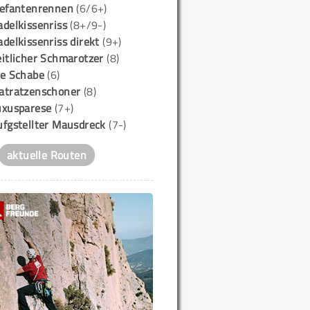
lefantenrennen
(6/6+)
delkissenriss
(8+/9-)
delkissenriss direkt
(9+)
itlicher Schmarotzer
(8)
ie Schabe
(6)
atratzenschoner
(8)
uxusparese
(7+)
ufgstellter Mausdreck
(7-)
aktuelle Routen