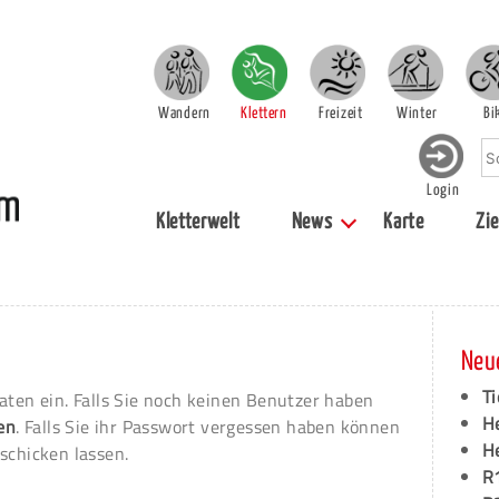
Wandern
Klettern
Freizeit
Winter
Bi
Login
Kletterwelt
News
Karte
Zie
Neu
Ti
aten ein. Falls Sie noch keinen Benutzer haben
H
ren
. Falls Sie ihr Passwort vergessen haben können
H
schicken lassen.
R