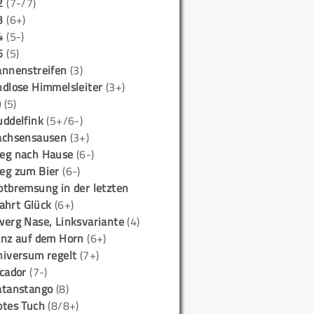
2
(7-/7)
3
(6+)
4
(5-)
5
(5)
annenstreifen
(3)
ndlose Himmelsleiter
(3+)
)
(5)
uddelfink
(5+/6-)
achsensausen
(3+)
eg nach Hause
(6-)
eg zum Bier
(6-)
otbremsung in der letzten
ahrt Glück
(6+)
werg Nase, Linksvariante
(4)
anz auf dem Horn
(6+)
niversum regelt
(7+)
icador
(7-)
atanstango
(8)
otes Tuch
(8/8+)