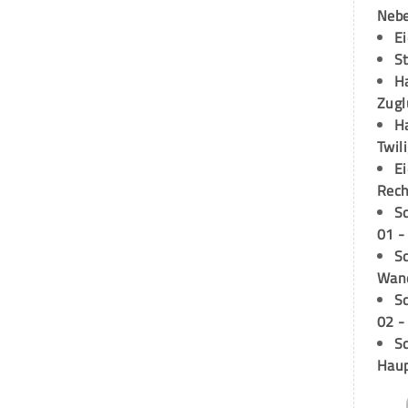
Neb
E
S
H
Zugl
H
Twil
E
Rech
S
01 -
Sc
Wand
S
02 -
Sc
Hau