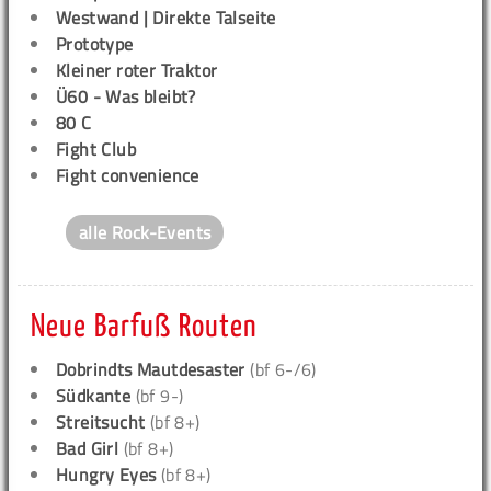
Westwand | Direkte Talseite
Prototype
Kleiner roter Traktor
Ü60 - Was bleibt?
80 C
Fight Club
Fight convenience
alle Rock-Events
Neue Barfuß Routen
Dobrindts Mautdesaster
(bf 6-/6)
Südkante
(bf 9-)
Streitsucht
(bf 8+)
Bad Girl
(bf 8+)
Hungry Eyes
(bf 8+)