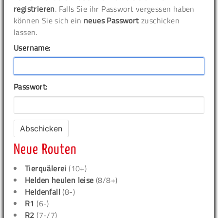
registrieren
. Falls Sie ihr Passwort vergessen haben
können Sie sich ein
neues Passwort
zuschicken
lassen.
Username:
Passwort:
Neue Routen
Tierquälerei
(10+)
Helden heulen leise
(8/8+)
Heldenfall
(8-)
R1
(6-)
R2
(7-/7)