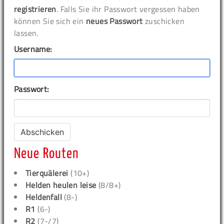
registrieren
. Falls Sie ihr Passwort vergessen haben
können Sie sich ein
neues Passwort
zuschicken
lassen.
Username:
Passwort:
Neue Routen
Tierquälerei
(10+)
Helden heulen leise
(8/8+)
Heldenfall
(8-)
R1
(6-)
R2
(7-/7)