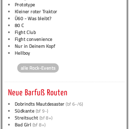
Prototype
Kleiner roter Traktor
Ü60 - Was bleibt?
80 C
Fight Club
Fight convenience
Nur in Deinem Kopf
Hellboy
alle Rock-Events
Neue Barfuß Routen
Dobrindts Mautdesaster
(bf 6-/6)
Südkante
(bf 9-)
Streitsucht
(bf 8+)
Bad Girl
(bf 8+)