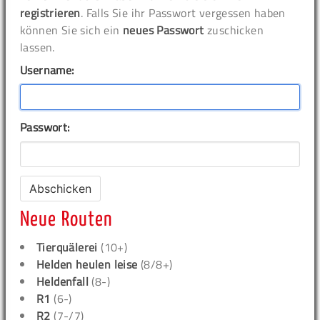
registrieren
. Falls Sie ihr Passwort vergessen haben
können Sie sich ein
neues Passwort
zuschicken
lassen.
Username:
Passwort:
Neue Routen
Tierquälerei
(10+)
Helden heulen leise
(8/8+)
Heldenfall
(8-)
R1
(6-)
R2
(7-/7)