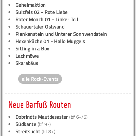
Geheimaktion
Sulzfels 02 - Rote Liebe
Roter Mönch 01 - Linker Teil
Schauertaler Ostwand
Plankenstein und Unterer Sonnwendstein
Hexenküche 01 - Hallo Muggels
Sitting in a Box
Lachmöwe
Skarabäus
alle Rock-Events
Neue Barfuß Routen
Dobrindts Mautdesaster
(bf 6-/6)
Südkante
(bf 9-)
Streitsucht
(bf 8+)