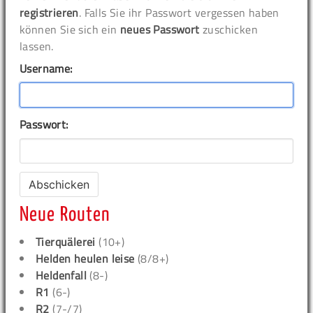
registrieren
. Falls Sie ihr Passwort vergessen haben
können Sie sich ein
neues Passwort
zuschicken
lassen.
Username:
Passwort:
Neue Routen
Tierquälerei
(10+)
Helden heulen leise
(8/8+)
Heldenfall
(8-)
R1
(6-)
R2
(7-/7)