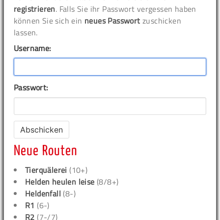
registrieren
. Falls Sie ihr Passwort vergessen haben
können Sie sich ein
neues Passwort
zuschicken
lassen.
Username:
Passwort:
Neue Routen
Tierquälerei
(10+)
Helden heulen leise
(8/8+)
Heldenfall
(8-)
R1
(6-)
R2
(7-/7)