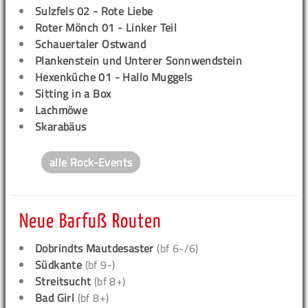
Sulzfels 02 - Rote Liebe
Roter Mönch 01 - Linker Teil
Schauertaler Ostwand
Plankenstein und Unterer Sonnwendstein
Hexenküche 01 - Hallo Muggels
Sitting in a Box
Lachmöwe
Skarabäus
alle Rock-Events
Neue Barfuß Routen
Dobrindts Mautdesaster
(bf 6-/6)
Südkante
(bf 9-)
Streitsucht
(bf 8+)
Bad Girl
(bf 8+)