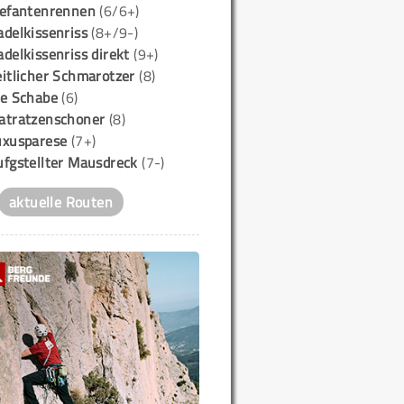
lefantenrennen
(6/6+)
delkissenriss
(8+/9-)
delkissenriss direkt
(9+)
itlicher Schmarotzer
(8)
ie Schabe
(6)
atratzenschoner
(8)
uxusparese
(7+)
ufgstellter Mausdreck
(7-)
aktuelle Routen