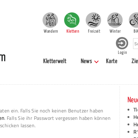
Wandern
Klettern
Freizeit
Winter
Bi
Login
Kletterwelt
News
Karte
Zie
Neu
Ti
aten ein. Falls Sie noch keinen Benutzer haben
H
ren
. Falls Sie ihr Passwort vergessen haben können
H
schicken lassen.
R