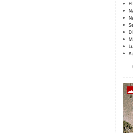
E
Na
Na
Se
D
M
L
A