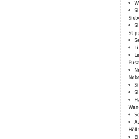
W
S
Sieb
S
Stip
S
L
L
Pusz
N
Neb
S
S
H
Wand
S
Au
Höll
E