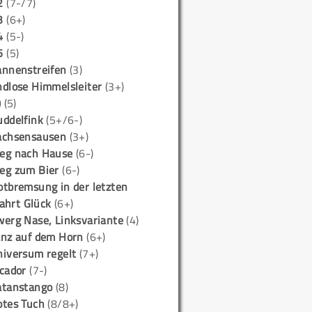
2
(7-/7)
3
(6+)
4
(5-)
5
(5)
annenstreifen
(3)
ndlose Himmelsleiter
(3+)
)
(5)
uddelfink
(5+/6-)
achsensausen
(3+)
eg nach Hause
(6-)
eg zum Bier
(6-)
otbremsung in der letzten
ahrt Glück
(6+)
werg Nase, Linksvariante
(4)
anz auf dem Horn
(6+)
niversum regelt
(7+)
icador
(7-)
atanstango
(8)
otes Tuch
(8/8+)