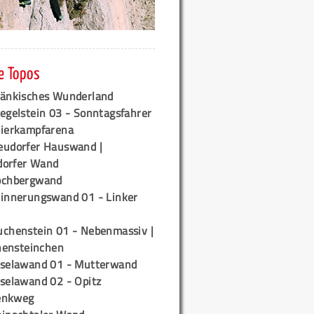
e Topos
ränkisches Wunderland
egelstein 03 - Sonntagsfahrer
tierkampfarena
eudorfer Hauswand |
orfer Wand
ochbergwand
rinnerungswand 01 - Linker
uchenstein 01 - Nebenmassiv |
ensteinchen
iselawand 01 - Mutterwand
iselawand 02 - Opitz
enkweg