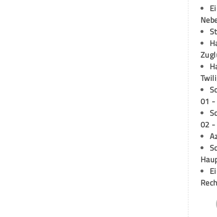
E
Neb
S
H
Zugl
H
Twil
S
01 -
S
02 -
A
Sc
Hau
E
Rech