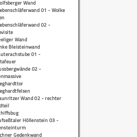
olfsberger Wand
iebenschläferwand 01 - Wolke
en
iebenschläferwand 02 -
pvisite
eeliger Wand
inke Bleisteinwand
auterachstube 01 -
tafeuer
ussbergwände 02 -
enmassive
ieghardttor
ieghardtfelsen
aunritzer Wand 02 - rechter
teil
chiffsbug
fseßtaler Höllenstein 03 -
ensteinturm
ichner Gedenkwand