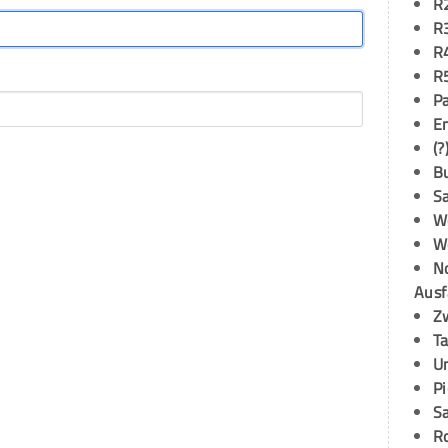
R
R
R
R
P
E
(?
B
S
W
W
N
Ausf
Z
T
U
P
S
R