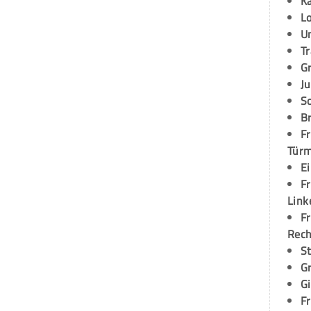
K
L
U
T
G
Ju
S
Br
Fr
Tür
E
Fr
Link
Fr
Rec
S
G
G
Fr