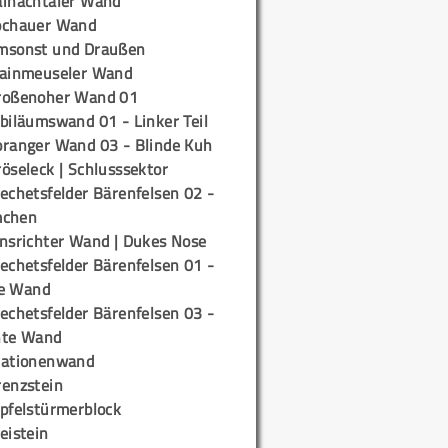
ainachtaler Wand
ochauer Wand
msonst und Draußen
rainmeuseler Wand
roßenoher Wand 01
biläumswand 01 - Linker Teil
oranger Wand 03 - Blinde Kuh
öseleck | Schlusssektor
echetsfelder Bärenfelsen 02 -
mchen
insrichter Wand | Dukes Nose
echetsfelder Bärenfelsen 01 -
e Wand
echetsfelder Bärenfelsen 03 -
hte Wand
tationenwand
renzstein
ipfelstürmerblock
eistein