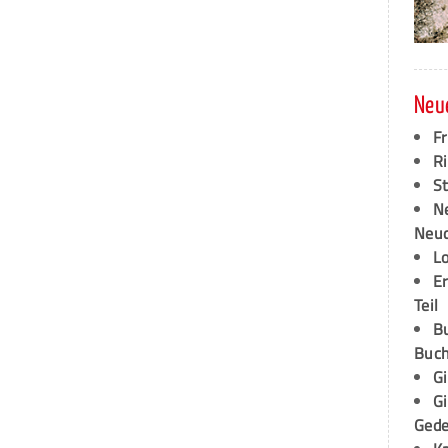
Neu
F
Ri
S
N
Neud
L
E
Teil
B
Buch
G
G
Ged