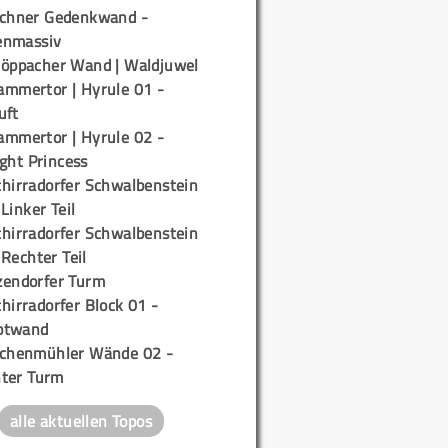
ichner Gedenkwand -
enmassiv
töppacher Wand | Waldjuwel
ammertor | Hyrule 01 -
uft
ammertor | Hyrule 02 -
ight Princess
chirradorfer Schwalbenstein
 Linker Teil
chirradorfer Schwalbenstein
 Rechter Teil
zendorfer Turm
hirradorfer Block 01 -
ptwand
ichenmühler Wände 02 -
ter Turm
alle aktuellen Topos