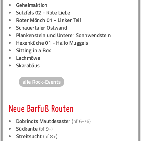
Geheimaktion
Sulzfels 02 - Rote Liebe
Roter Mönch 01 - Linker Teil
Schauertaler Ostwand
Plankenstein und Unterer Sonnwendstein
Hexenküche 01 - Hallo Muggels
Sitting in a Box
Lachmöwe
Skarabäus
alle Rock-Events
Neue Barfuß Routen
Dobrindts Mautdesaster
(bf 6-/6)
Südkante
(bf 9-)
Streitsucht
(bf 8+)