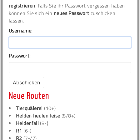
registrieren
. Falls Sie ihr Passwort vergessen haben
können Sie sich ein
neues Passwort
zuschicken
lassen.
Username:
Passwort:
Neue Routen
Tierquälerei
(10+)
Helden heulen leise
(8/8+)
Heldenfall
(8-)
R1
(6-)
R2
(7-/7)