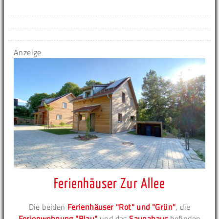
Anzeige
Ferienhäuser Zur Allee
Die beiden
Ferienhäuser "Rot" und "Grün"
, die
Ferienwohnung "Blau"
und das
Saunahaus
befinden