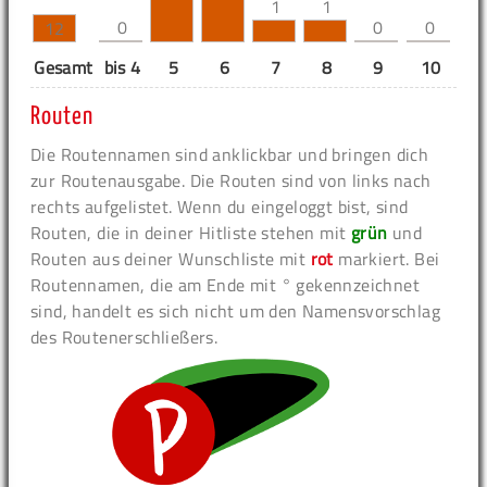
1
1
0
0
0
12
Gesamt
bis 4
5
6
7
8
9
10
11
Routen
Die Routennamen sind anklickbar und bringen dich
zur Routenausgabe. Die Routen sind von links nach
rechts aufgelistet. Wenn du eingeloggt bist, sind
Routen, die in deiner Hitliste stehen mit
grün
und
Routen aus deiner Wunschliste mit
rot
markiert. Bei
Routennamen, die am Ende mit ° gekennzeichnet
sind, handelt es sich nicht um den Namensvorschlag
des Routenerschließers.