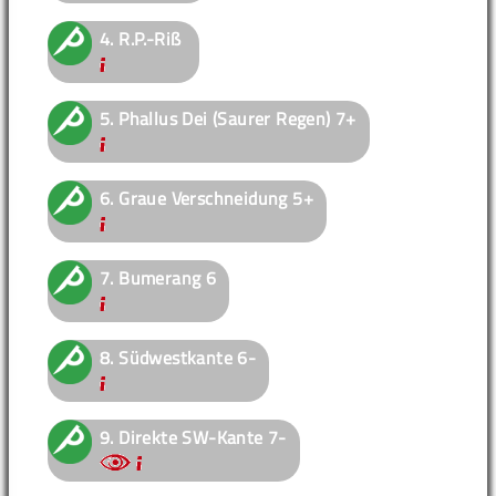
4.
R.P.-Riß
5.
Phallus Dei (Saurer Regen)
7+
6.
Graue Verschneidung
5+
7.
Bumerang
6
8.
Südwestkante
6-
9.
Direkte SW-Kante
7-