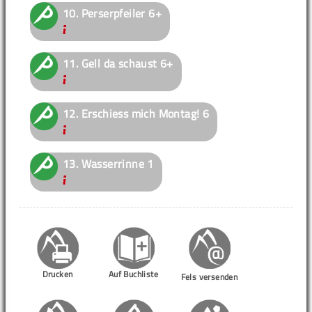
10.
Perserpfeiler
6+
11.
Gell da schaust
6+
12.
Erschiess mich Montag!
6
13.
Wasserrinne
1
Drucken
Auf Buchliste
Fels versenden