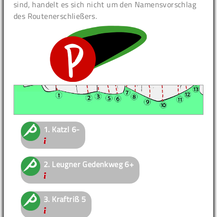
sind, handelt es sich nicht um den Namensvorschlag
des Routenerschließers.
1.
Katzl
6-
2.
Leugner Gedenkweg
6+
3.
Kraftriß
5