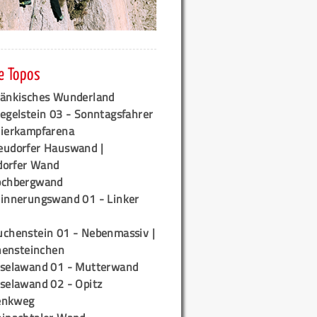
e Topos
ränkisches Wunderland
egelstein 03 - Sonntagsfahrer
tierkampfarena
eudorfer Hauswand |
orfer Wand
ochbergwand
rinnerungswand 01 - Linker
uchenstein 01 - Nebenmassiv |
ensteinchen
iselawand 01 - Mutterwand
iselawand 02 - Opitz
enkweg