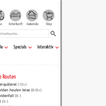
ke
Unterkunft
Gemeinde
Shop
le
Specials
Interaktiv
e Routen
erquälerei
(10+)
elden heulen leise
(8/8+)
eldenfall
(8-)
1
(6-)