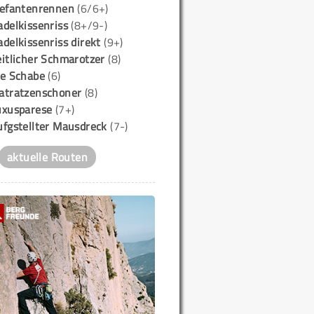
lefantenrennen
(6/6+)
delkissenriss
(8+/9-)
delkissenriss direkt
(9+)
itlicher Schmarotzer
(8)
ie Schabe
(6)
atratzenschoner
(8)
uxusparese
(7+)
ufgstellter Mausdreck
(7-)
aktuelle Routen