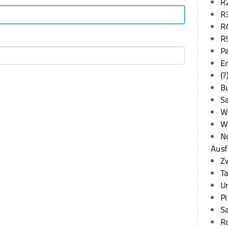
R
R
R
R
P
E
(?
B
S
W
W
N
Ausf
Z
T
U
P
S
R