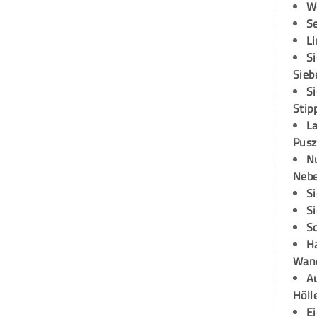
W
S
L
S
Sieb
S
Stip
L
Pusz
N
Neb
S
S
S
H
Wand
Au
Höll
E