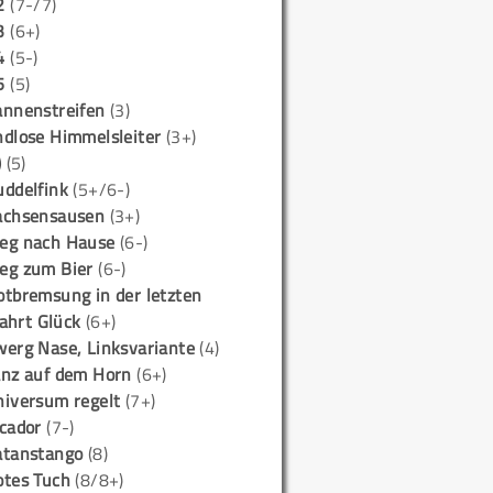
2
(7-/7)
3
(6+)
4
(5-)
5
(5)
annenstreifen
(3)
ndlose Himmelsleiter
(3+)
)
(5)
uddelfink
(5+/6-)
achsensausen
(3+)
eg nach Hause
(6-)
eg zum Bier
(6-)
otbremsung in der letzten
ahrt Glück
(6+)
werg Nase, Linksvariante
(4)
anz auf dem Horn
(6+)
niversum regelt
(7+)
icador
(7-)
atanstango
(8)
otes Tuch
(8/8+)