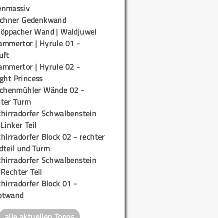
enmassiv
ichner Gedenkwand
töppacher Wand | Waldjuwel
ammertor | Hyrule 01 -
uft
ammertor | Hyrule 02 -
ight Princess
ichenmühler Wände 02 -
ter Turm
chirradorfer Schwalbenstein
 Linker Teil
hirradorfer Block 02 - rechter
teil und Turm
chirradorfer Schwalbenstein
 Rechter Teil
hirradorfer Block 01 -
ptwand
alle aktuellen Topos