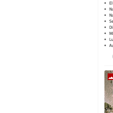
E
Na
Na
Se
D
M
L
A