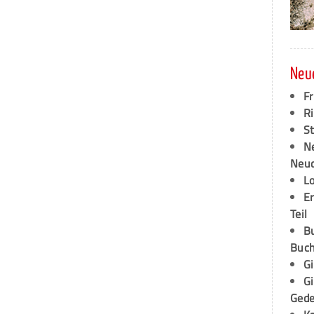
Neu
F
Ri
S
N
Neud
L
E
Teil
B
Buch
G
G
Ged