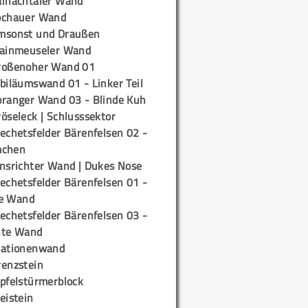
ainachtaler Wand
ochauer Wand
msonst und Draußen
rainmeuseler Wand
roßenoher Wand 01
biläumswand 01 - Linker Teil
oranger Wand 03 - Blinde Kuh
öseleck | Schlusssektor
echetsfelder Bärenfelsen 02 -
mchen
insrichter Wand | Dukes Nose
echetsfelder Bärenfelsen 01 -
e Wand
echetsfelder Bärenfelsen 03 -
hte Wand
tationenwand
renzstein
ipfelstürmerblock
eistein