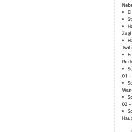
Neb
E
S
H
Zugl
H
Twil
E
Rech
S
01 -
Sc
Wand
S
02 -
Sc
Hau