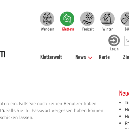
Wandern
Klettern
Freizeit
Winter
Bi
Login
Kletterwelt
News
Karte
Zie
Neu
Ti
aten ein. Falls Sie noch keinen Benutzer haben
H
ren
. Falls Sie ihr Passwort vergessen haben können
H
schicken lassen.
R