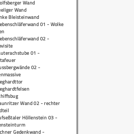
olfsberger Wand
eeliger Wand
inke Bleisteinwand
iebenschläferwand 01 - Wolke
en
iebenschläferwand 02 -
pvisite
auterachstube 01 -
tafeuer
ussbergwände 02 -
enmassive
ieghardttor
ieghardtfelsen
chiffsbug
aunritzer Wand 02 - rechter
teil
fseßtaler Höllenstein 03 -
ensteinturm
ichner Gedenkwand -