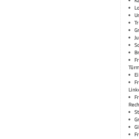
K
L
U
T
G
Ju
S
Br
Fr
Tür
E
Fr
Link
Fr
Rec
S
G
G
Fr