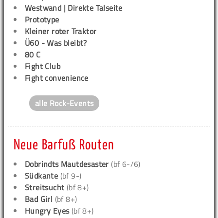
Westwand | Direkte Talseite
Prototype
Kleiner roter Traktor
Ü60 - Was bleibt?
80 C
Fight Club
Fight convenience
alle Rock-Events
Neue Barfuß Routen
Dobrindts Mautdesaster
(bf 6-/6)
Südkante
(bf 9-)
Streitsucht
(bf 8+)
Bad Girl
(bf 8+)
Hungry Eyes
(bf 8+)