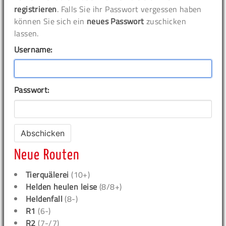
registrieren
. Falls Sie ihr Passwort vergessen haben
können Sie sich ein
neues Passwort
zuschicken
lassen.
Username:
Passwort:
Neue Routen
Tierquälerei
(10+)
Helden heulen leise
(8/8+)
Heldenfall
(8-)
R1
(6-)
R2
(7-/7)