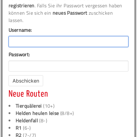
registrieren
. Falls Sie ihr Passwort vergessen haben
können Sie sich ein
neues Passwort
zuschicken
lassen.
Username:
Passwort:
Neue Routen
Tierquälerei
(10+)
Helden heulen leise
(8/8+)
Heldenfall
(8-)
R1
(6-)
R2
(7-/7)