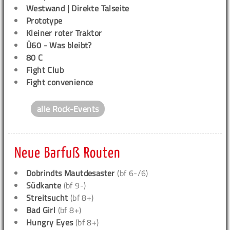
Westwand | Direkte Talseite
Prototype
Kleiner roter Traktor
Ü60 - Was bleibt?
80 C
Fight Club
Fight convenience
alle Rock-Events
Neue Barfuß Routen
Dobrindts Mautdesaster
(bf 6-/6)
Südkante
(bf 9-)
Streitsucht
(bf 8+)
Bad Girl
(bf 8+)
Hungry Eyes
(bf 8+)