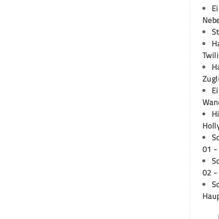
E
Neb
S
H
Twil
H
Zugl
E
Wan
H
Holl
S
01 -
S
02 -
Sc
Hau