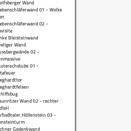
olfsberger Wand
iebenschläferwand 01 - Wolke
en
iebenschläferwand 02 -
pvisite
inke Bleisteinwand
eeliger Wand
ussbergwände 02 -
enmassive
auterachstube 01 -
tafeuer
ieghardttor
ieghardtfelsen
chiffsbug
aunritzer Wand 02 - rechter
teil
fseßtaler Höllenstein 03 -
ensteinturm
ichner Gedenkwand