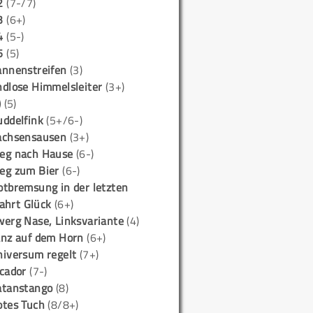
2
(7-/7)
3
(6+)
4
(5-)
5
(5)
annenstreifen
(3)
ndlose Himmelsleiter
(3+)
)
(5)
uddelfink
(5+/6-)
achsensausen
(3+)
eg nach Hause
(6-)
eg zum Bier
(6-)
otbremsung in der letzten
ahrt Glück
(6+)
werg Nase, Linksvariante
(4)
anz auf dem Horn
(6+)
niversum regelt
(7+)
icador
(7-)
atanstango
(8)
otes Tuch
(8/8+)