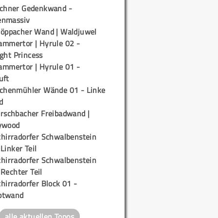
ichner Gedenkwand -
enmassiv
töppacher Wand | Waldjuwel
ammertor | Hyrule 02 -
ight Princess
ammertor | Hyrule 01 -
uft
ichenmühler Wände 01 - Linke
d
irschbacher Freibadwand |
ywood
chirradorfer Schwalbenstein
 Linker Teil
chirradorfer Schwalbenstein
 Rechter Teil
hirradorfer Block 01 -
ptwand
alle aktuellen Topos