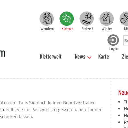
Wandern
Klettern
Freizeit
Winter
Bi
Login
Kletterwelt
News
Karte
Zie
Neu
Ti
aten ein. Falls Sie noch keinen Benutzer haben
H
ren
. Falls Sie ihr Passwort vergessen haben können
H
schicken lassen.
R