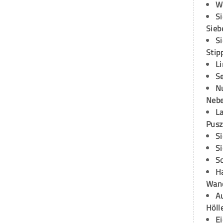
W
S
Sieb
S
Stip
L
S
N
Neb
L
Pusz
S
S
S
H
Wand
Au
Höll
E