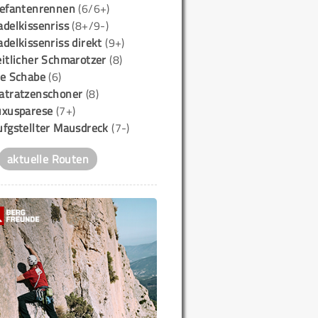
lefantenrennen
(6/6+)
delkissenriss
(8+/9-)
delkissenriss direkt
(9+)
itlicher Schmarotzer
(8)
ie Schabe
(6)
atratzenschoner
(8)
uxusparese
(7+)
ufgstellter Mausdreck
(7-)
aktuelle Routen