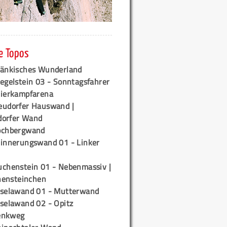
e Topos
ränkisches Wunderland
egelstein 03 - Sonntagsfahrer
tierkampfarena
eudorfer Hauswand |
orfer Wand
ochbergwand
rinnerungswand 01 - Linker
uchenstein 01 - Nebenmassiv |
ensteinchen
iselawand 01 - Mutterwand
iselawand 02 - Opitz
enkweg