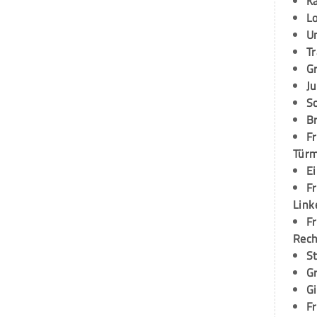
K
L
U
T
G
Ju
S
Br
Fr
Tür
E
Fr
Link
Fr
Rec
S
G
G
Fr