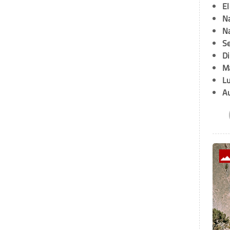
E
Na
Na
Se
D
M
L
A