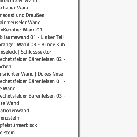
ainachtaler Wand
ochauer Wand
msonst und Draußen
rainmeuseler Wand
roßenoher Wand 01
biläumswand 01 - Linker Teil
oranger Wand 03 - Blinde Kuh
öseleck | Schlusssektor
echetsfelder Bärenfelsen 02 -
mchen
insrichter Wand | Dukes Nose
echetsfelder Bärenfelsen 01 -
e Wand
echetsfelder Bärenfelsen 03 -
hte Wand
tationenwand
renzstein
ipfelstürmerblock
eistein