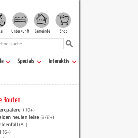
ke
Unterkunft
Gemeinde
Shop
le
Specials
Interaktiv
e Routen
erquälerei
(10+)
elden heulen leise
(8/8+)
eldenfall
(8-)
1
(6-)