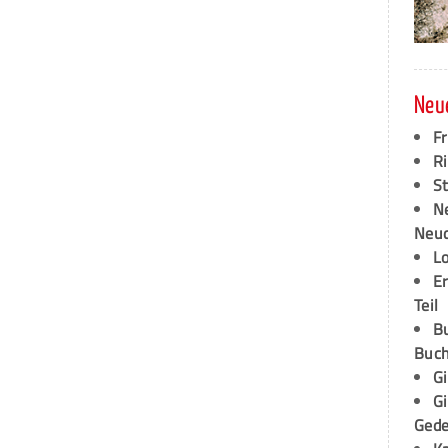
Neu
F
Ri
S
N
Neud
L
E
Teil
B
Buch
G
G
Ged