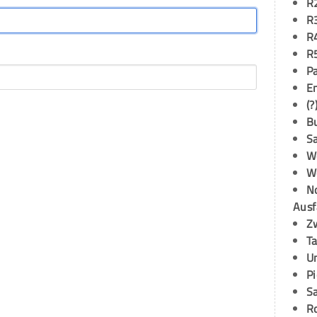
R
R
R
R
P
E
(?
B
S
W
W
N
Ausf
Z
T
U
P
S
R