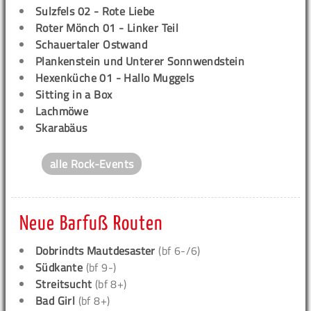
Sulzfels 02 - Rote Liebe
Roter Mönch 01 - Linker Teil
Schauertaler Ostwand
Plankenstein und Unterer Sonnwendstein
Hexenküche 01 - Hallo Muggels
Sitting in a Box
Lachmöwe
Skarabäus
alle Rock-Events
Neue Barfuß Routen
Dobrindts Mautdesaster
(bf 6-/6)
Südkante
(bf 9-)
Streitsucht
(bf 8+)
Bad Girl
(bf 8+)