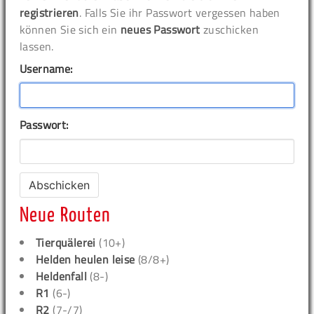
registrieren
. Falls Sie ihr Passwort vergessen haben
können Sie sich ein
neues Passwort
zuschicken
lassen.
Username:
Passwort:
Neue Routen
Tierquälerei
(10+)
Helden heulen leise
(8/8+)
Heldenfall
(8-)
R1
(6-)
R2
(7-/7)