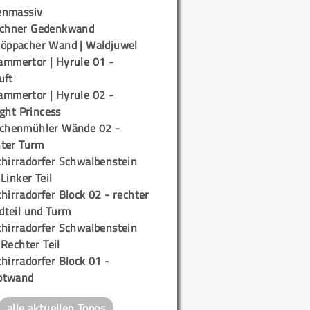
enmassiv
ichner Gedenkwand
töppacher Wand | Waldjuwel
ammertor | Hyrule 01 -
uft
ammertor | Hyrule 02 -
ight Princess
ichenmühler Wände 02 -
ter Turm
chirradorfer Schwalbenstein
 Linker Teil
hirradorfer Block 02 - rechter
teil und Turm
chirradorfer Schwalbenstein
 Rechter Teil
hirradorfer Block 01 -
ptwand
alle aktuellen Topos