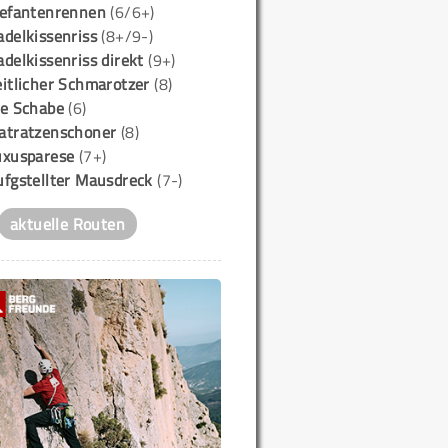
lefantenrennen
(6/6+)
delkissenriss
(8+/9-)
delkissenriss direkt
(9+)
itlicher Schmarotzer
(8)
ie Schabe
(6)
atratzenschoner
(8)
uxusparese
(7+)
ufgstellter Mausdreck
(7-)
aktuelle Routen