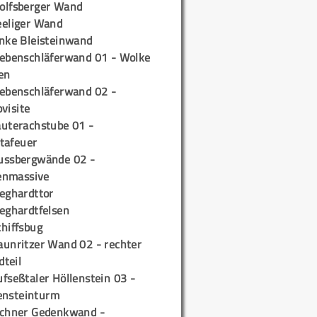
olfsberger Wand
eeliger Wand
inke Bleisteinwand
iebenschläferwand 01 - Wolke
en
iebenschläferwand 02 -
pvisite
auterachstube 01 -
tafeuer
ussbergwände 02 -
enmassive
ieghardttor
ieghardtfelsen
chiffsbug
aunritzer Wand 02 - rechter
teil
fseßtaler Höllenstein 03 -
ensteinturm
ichner Gedenkwand -