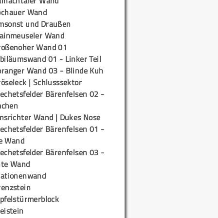
ainachtaler Wand
ochauer Wand
msonst und Draußen
rainmeuseler Wand
roßenoher Wand 01
biläumswand 01 - Linker Teil
oranger Wand 03 - Blinde Kuh
öseleck | Schlusssektor
echetsfelder Bärenfelsen 02 -
mchen
insrichter Wand | Dukes Nose
echetsfelder Bärenfelsen 01 -
e Wand
echetsfelder Bärenfelsen 03 -
hte Wand
tationenwand
renzstein
ipfelstürmerblock
eistein