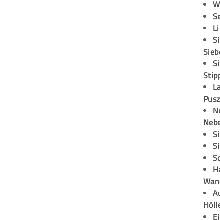
W
S
L
S
Sieb
S
Stip
L
Pusz
N
Neb
S
S
S
H
Wand
Au
Höll
E