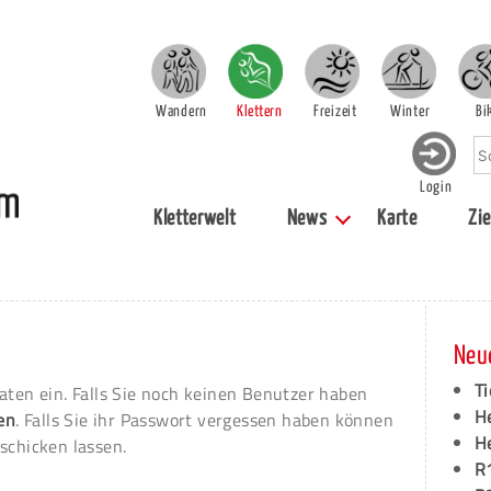
Wandern
Klettern
Freizeit
Winter
Bi
Login
Kletterwelt
News
Karte
Zie
Neu
Ti
aten ein. Falls Sie noch keinen Benutzer haben
H
ren
. Falls Sie ihr Passwort vergessen haben können
H
schicken lassen.
R