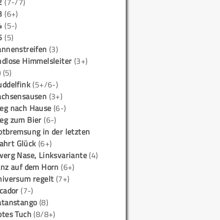
2
(7-/7)
3
(6+)
4
(5-)
5
(5)
annenstreifen
(3)
ndlose Himmelsleiter
(3+)
)
(5)
uddelfink
(5+/6-)
achsensausen
(3+)
eg nach Hause
(6-)
eg zum Bier
(6-)
otbremsung in der letzten
ahrt Glück
(6+)
werg Nase, Linksvariante
(4)
anz auf dem Horn
(6+)
niversum regelt
(7+)
icador
(7-)
atanstango
(8)
otes Tuch
(8/8+)