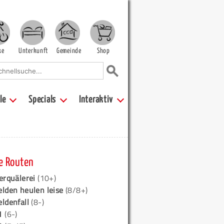
ke
Unterkunft
Gemeinde
Shop
le
Specials
Interaktiv
e Routen
erquälerei
(10+)
elden heulen leise
(8/8+)
eldenfall
(8-)
1
(6-)