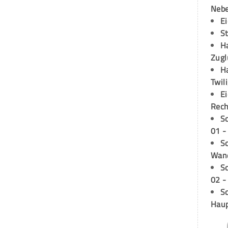
Neb
E
S
H
Zugl
H
Twil
E
Rech
S
01 -
Sc
Wand
S
02 -
Sc
Hau