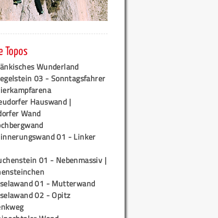
e Topos
ränkisches Wunderland
egelstein 03 - Sonntagsfahrer
tierkampfarena
eudorfer Hauswand |
orfer Wand
ochbergwand
rinnerungswand 01 - Linker
uchenstein 01 - Nebenmassiv |
ensteinchen
iselawand 01 - Mutterwand
iselawand 02 - Opitz
enkweg