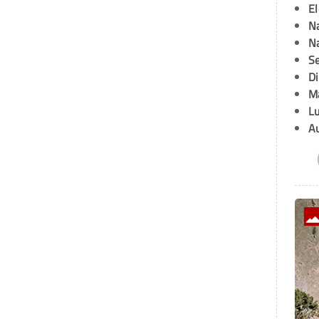
E
Na
Na
Se
D
M
L
A