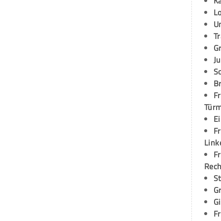
K
L
U
T
G
Ju
S
Br
Fr
Tür
E
Fr
Link
Fr
Rec
S
G
G
Fr