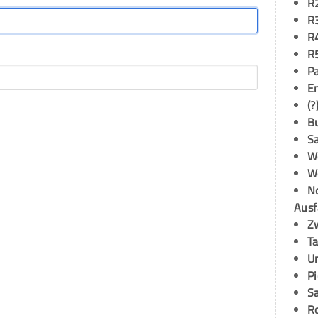
R
R
R
R
P
E
(?
B
S
W
W
N
Ausf
Z
T
U
P
S
R