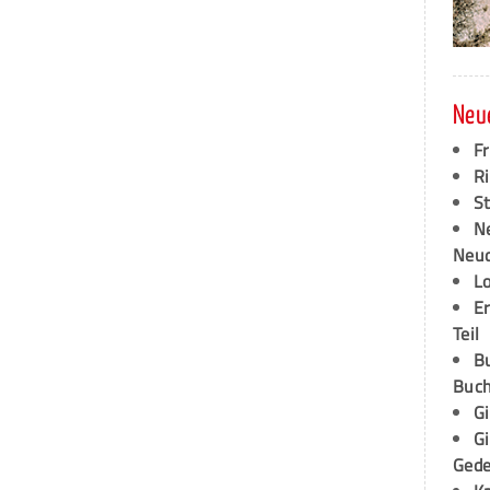
Neu
F
Ri
S
N
Neud
L
E
Teil
B
Buch
G
G
Ged