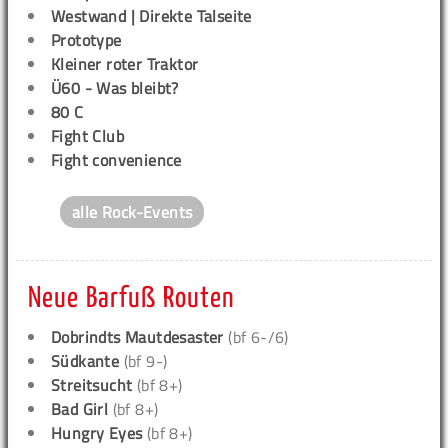
Westwand | Direkte Talseite
Prototype
Kleiner roter Traktor
Ü60 - Was bleibt?
80 C
Fight Club
Fight convenience
alle Rock-Events
Neue Barfuß Routen
Dobrindts Mautdesaster
(bf 6-/6)
Südkante
(bf 9-)
Streitsucht
(bf 8+)
Bad Girl
(bf 8+)
Hungry Eyes
(bf 8+)