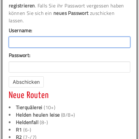
registrieren
. Falls Sie ihr Passwort vergessen haben
können Sie sich ein
neues Passwort
zuschicken
lassen.
Username:
Passwort:
Neue Routen
Tierquälerei
(10+)
Helden heulen leise
(8/8+)
Heldenfall
(8-)
R1
(6-)
R2
(7-/7)