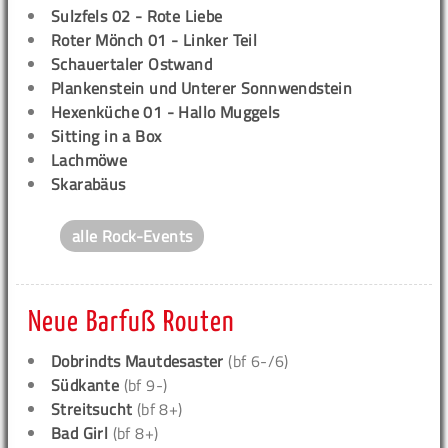
Sulzfels 02 - Rote Liebe
Roter Mönch 01 - Linker Teil
Schauertaler Ostwand
Plankenstein und Unterer Sonnwendstein
Hexenküche 01 - Hallo Muggels
Sitting in a Box
Lachmöwe
Skarabäus
alle Rock-Events
Neue Barfuß Routen
Dobrindts Mautdesaster
(bf 6-/6)
Südkante
(bf 9-)
Streitsucht
(bf 8+)
Bad Girl
(bf 8+)