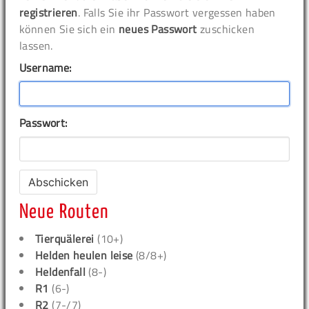
registrieren
. Falls Sie ihr Passwort vergessen haben
können Sie sich ein
neues Passwort
zuschicken
lassen.
Username:
Passwort:
Neue Routen
Tierquälerei
(10+)
Helden heulen leise
(8/8+)
Heldenfall
(8-)
R1
(6-)
R2
(7-/7)