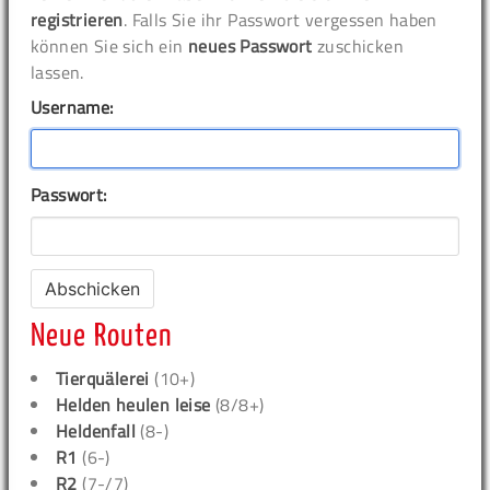
registrieren
. Falls Sie ihr Passwort vergessen haben
können Sie sich ein
neues Passwort
zuschicken
lassen.
Username:
Passwort:
Neue Routen
Tierquälerei
(10+)
Helden heulen leise
(8/8+)
Heldenfall
(8-)
R1
(6-)
R2
(7-/7)