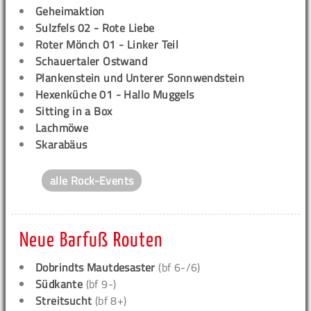
Geheimaktion
Sulzfels 02 - Rote Liebe
Roter Mönch 01 - Linker Teil
Schauertaler Ostwand
Plankenstein und Unterer Sonnwendstein
Hexenküche 01 - Hallo Muggels
Sitting in a Box
Lachmöwe
Skarabäus
alle Rock-Events
Neue Barfuß Routen
Dobrindts Mautdesaster
(bf 6-/6)
Südkante
(bf 9-)
Streitsucht
(bf 8+)