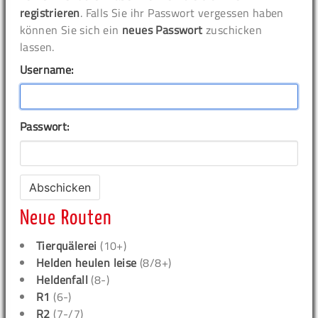
registrieren
. Falls Sie ihr Passwort vergessen haben
können Sie sich ein
neues Passwort
zuschicken
lassen.
Username:
Passwort:
Neue Routen
Tierquälerei
(10+)
Helden heulen leise
(8/8+)
Heldenfall
(8-)
R1
(6-)
R2
(7-/7)