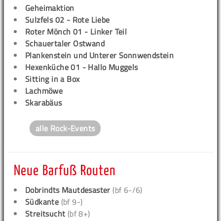
Geheimaktion
Sulzfels 02 - Rote Liebe
Roter Mönch 01 - Linker Teil
Schauertaler Ostwand
Plankenstein und Unterer Sonnwendstein
Hexenküche 01 - Hallo Muggels
Sitting in a Box
Lachmöwe
Skarabäus
alle Rock-Events
Neue Barfuß Routen
Dobrindts Mautdesaster
(bf 6-/6)
Südkante
(bf 9-)
Streitsucht
(bf 8+)