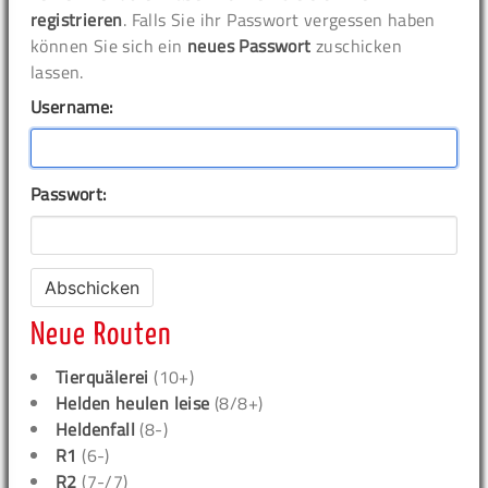
registrieren
. Falls Sie ihr Passwort vergessen haben
können Sie sich ein
neues Passwort
zuschicken
lassen.
Username:
Passwort:
Neue Routen
Tierquälerei
(10+)
Helden heulen leise
(8/8+)
Heldenfall
(8-)
R1
(6-)
R2
(7-/7)