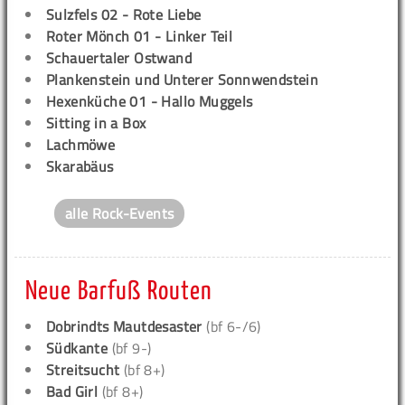
Sulzfels 02 - Rote Liebe
Roter Mönch 01 - Linker Teil
Schauertaler Ostwand
Plankenstein und Unterer Sonnwendstein
Hexenküche 01 - Hallo Muggels
Sitting in a Box
Lachmöwe
Skarabäus
alle Rock-Events
Neue Barfuß Routen
Dobrindts Mautdesaster
(bf 6-/6)
Südkante
(bf 9-)
Streitsucht
(bf 8+)
Bad Girl
(bf 8+)