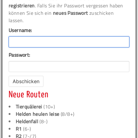
registrieren
. Falls Sie ihr Passwort vergessen haben
können Sie sich ein
neues Passwort
zuschicken
lassen.
Username:
Passwort:
Neue Routen
Tierquälerei
(10+)
Helden heulen leise
(8/8+)
Heldenfall
(8-)
R1
(6-)
R2
(7-/7)