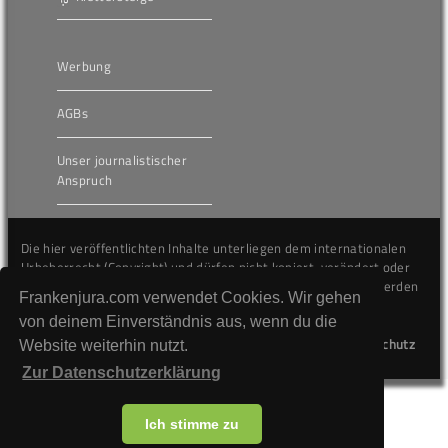
Werbung
AGBs
Unser journalistischer
Anspruch
Die hier veröffentlichten Inhalte unterliegen dem internationalen
Urheberrecht (Copyright) und dürfen nicht kopiert, verändert oder
unverändert wiederveröffentlicht werden. Gegen Verstöße werden
Frankenjura.com verwendet Cookies. Wir gehen
wir auf juristischem Wege vorgehen.
von deinem Einverständnis aus, wenn du die
Kontakt
Impressum
Datenschutz
Website weiterhin nutzt.
Zur Datenschutzerklärung
Ich stimme zu