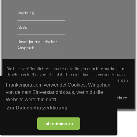
Werbung
AGBs
Unser journalistischer
Anspruch
Die hier veröffentlichten Inhalte unterliegen dem internationalen
Urheberrecht (Copyright) und dürfen nicht kopiert, verändert oder
unverändert wiederveröffentlicht werden. Gegen Verstöße werden
Frankenjura.com verwendet Cookies. Wir gehen
wir auf juristischem Wege vorgehen.
von deinem Einverständnis aus, wenn du die
Kontakt
Impressum
Datenschutz
Website weiterhin nutzt.
Zur Datenschutzerklärung
Ich stimme zu