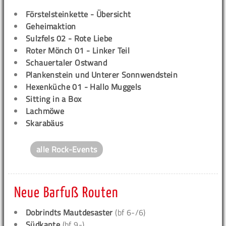
Förstelsteinkette - Übersicht
Geheimaktion
Sulzfels 02 - Rote Liebe
Roter Mönch 01 - Linker Teil
Schauertaler Ostwand
Plankenstein und Unterer Sonnwendstein
Hexenküche 01 - Hallo Muggels
Sitting in a Box
Lachmöwe
Skarabäus
alle Rock-Events
Neue Barfuß Routen
Dobrindts Mautdesaster
(bf 6-/6)
Südkante
(bf 9-)