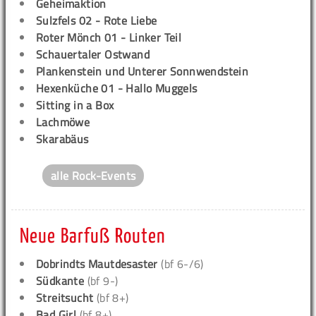
Geheimaktion
Sulzfels 02 - Rote Liebe
Roter Mönch 01 - Linker Teil
Schauertaler Ostwand
Plankenstein und Unterer Sonnwendstein
Hexenküche 01 - Hallo Muggels
Sitting in a Box
Lachmöwe
Skarabäus
alle Rock-Events
Neue Barfuß Routen
Dobrindts Mautdesaster
(bf 6-/6)
Südkante
(bf 9-)
Streitsucht
(bf 8+)
Bad Girl
(bf 8+)