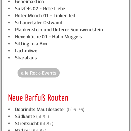
Geheimaktion
Sulzfels 02 - Rote Liebe
Roter Mönch 01 - Linker Teil
Schauertaler Ostwand
Plankenstein und Unterer Sonnwendstein
Hexenküche 01 - Hallo Muggels
Sitting in a Box
Lachmöwe
Skarabäus
alle Rock-Events
Neue Barfuß Routen
Dobrindts Mautdesaster
(bf 6-/6)
Südkante
(bf 9-)
Streitsucht
(bf 8+)
Bad Girl
(bf 8+)