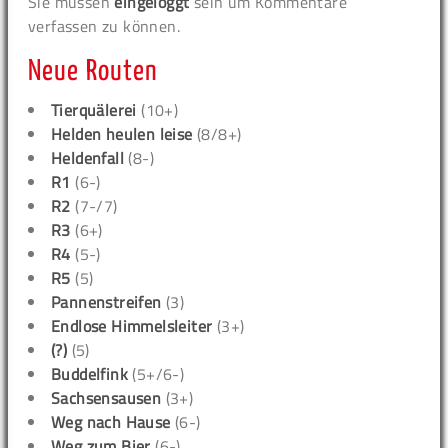
Sie müssen
eingeloggt
sein um Kommentare
verfassen zu können.
Neue Routen
Tierquälerei
(10+)
Helden heulen leise
(8/8+)
Heldenfall
(8-)
R1
(6-)
R2
(7-/7)
R3
(6+)
R4
(5-)
R5
(5)
Pannenstreifen
(3)
Endlose Himmelsleiter
(3+)
(?)
(5)
Buddelfink
(5+/6-)
Sachsensausen
(3+)
Weg nach Hause
(6-)
Weg zum Bier
(6-)