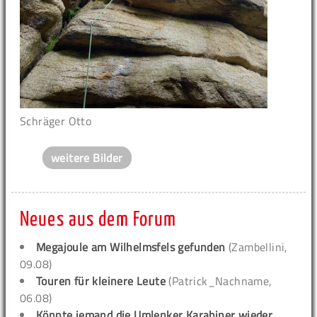
Schräger Otto
weitere Bilder
Neues aus dem Forum
Megajoule am Wilhelmsfels gefunden
(Zambellini,
09.08)
Touren für kleinere Leute
(Patrick_Nachname,
06.08)
Könnte jemand die Umlenker Karabiner wieder