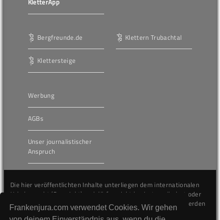
KletterApp
Bergfreunde.de
Klettern Trubachtal
Klettersteige
Werbung
AGBs
Unser journalistischer
Anspruch
Die hier veröffentlichten Inhalte unterliegen dem internationalen
Urheberrecht (Copyright) und dürfen nicht kopiert, verändert oder
unverändert wiederveröffentlicht werden. Gegen Verstöße werden
Frankenjura.com verwendet Cookies. Wir gehen
wir auf juristischem Wege vorgehen.
von deinem Einverständnis aus, wenn du die