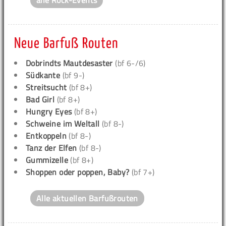
alle Rock-Events
Neue Barfuß Routen
Dobrindts Mautdesaster
(bf 6-/6)
Südkante
(bf 9-)
Streitsucht
(bf 8+)
Bad Girl
(bf 8+)
Hungry Eyes
(bf 8+)
Schweine im Weltall
(bf 8-)
Entkoppeln
(bf 8-)
Tanz der Elfen
(bf 8-)
Gummizelle
(bf 8+)
Shoppen oder poppen, Baby?
(bf 7+)
Alle aktuellen Barfußrouten