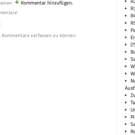
R
 einen
Kommentar hinzufügen.
R
mmentare
R
R
n
P
 Kommentare verfassen zu können.
E
(?
B
S
W
W
N
Ausf
Z
T
U
P
S
R