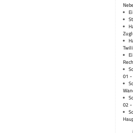
Neb
E
S
H
Zugl
H
Twil
E
Rech
S
01 -
Sc
Wand
S
02 -
Sc
Hau