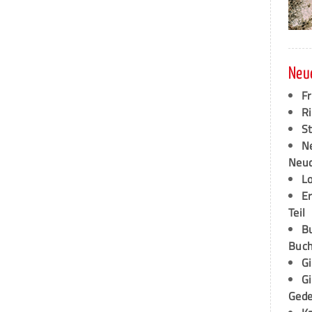
Neu
F
Ri
S
N
Neud
L
E
Teil
B
Buch
G
G
Ged