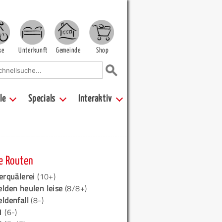
ke
Unterkunft
Gemeinde
Shop
le
Specials
Interaktiv
e Routen
erquälerei
(10+)
elden heulen leise
(8/8+)
eldenfall
(8-)
1
(6-)