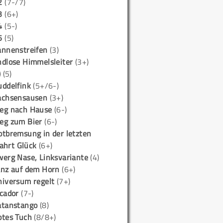
2
(7-/7)
3
(6+)
4
(5-)
5
(5)
annenstreifen
(3)
ndlose Himmelsleiter
(3+)
)
(5)
uddelfink
(5+/6-)
achsensausen
(3+)
eg nach Hause
(6-)
eg zum Bier
(6-)
otbremsung in der letzten
ahrt Glück
(6+)
werg Nase, Linksvariante
(4)
anz auf dem Horn
(6+)
niversum regelt
(7+)
icador
(7-)
atanstango
(8)
otes Tuch
(8/8+)