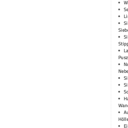
W
S
L
S
Sieb
S
Stip
L
Pusz
N
Neb
S
S
S
H
Wand
Au
Höll
E