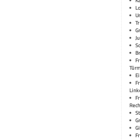
K
L
U
T
G
Ju
S
Br
Fr
Tür
E
Fr
Link
Fr
Rec
S
G
G
Fr