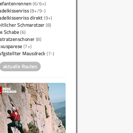
lefantenrennen
(6/6+)
delkissenriss
(8+/9-)
delkissenriss direkt
(9+)
itlicher Schmarotzer
(8)
ie Schabe
(6)
atratzenschoner
(8)
uxusparese
(7+)
ufgstellter Mausdreck
(7-)
aktuelle Routen