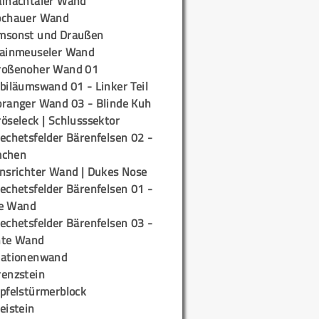
ainachtaler Wand
ochauer Wand
msonst und Draußen
rainmeuseler Wand
roßenoher Wand 01
biläumswand 01 - Linker Teil
oranger Wand 03 - Blinde Kuh
öseleck | Schlusssektor
echetsfelder Bärenfelsen 02 -
mchen
insrichter Wand | Dukes Nose
echetsfelder Bärenfelsen 01 -
e Wand
echetsfelder Bärenfelsen 03 -
hte Wand
tationenwand
renzstein
ipfelstürmerblock
eistein