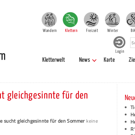
Wandern
Klettern
Freizeit
Winter
Bi
Login
Kletterwelt
News
Karte
Zie
ht gleichgesinnte für den
Neu
Ti
H
ie sucht gleichgesinnte für den Sommer
keine
H
R