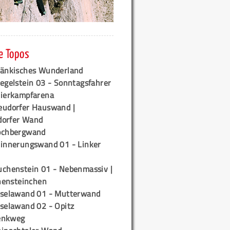
e Topos
ränkisches Wunderland
egelstein 03 - Sonntagsfahrer
tierkampfarena
eudorfer Hauswand |
orfer Wand
ochbergwand
rinnerungswand 01 - Linker
uchenstein 01 - Nebenmassiv |
ensteinchen
iselawand 01 - Mutterwand
iselawand 02 - Opitz
enkweg