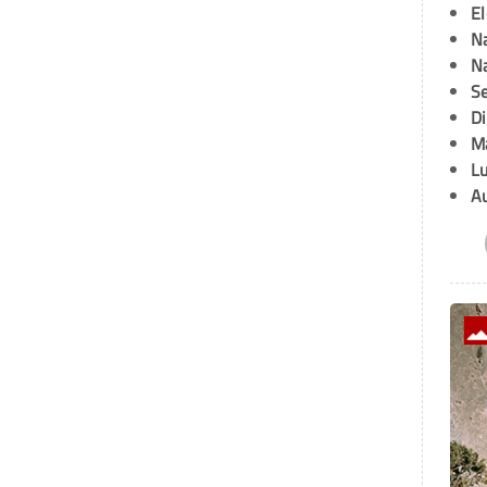
E
Na
Na
Se
D
M
L
A