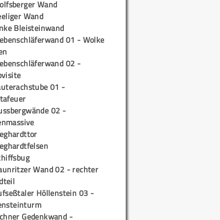
olfsberger Wand
eeliger Wand
inke Bleisteinwand
iebenschläferwand 01 - Wolke
en
iebenschläferwand 02 -
pvisite
auterachstube 01 -
tafeuer
ussbergwände 02 -
enmassive
ieghardttor
ieghardtfelsen
chiffsbug
aunritzer Wand 02 - rechter
teil
fseßtaler Höllenstein 03 -
ensteinturm
ichner Gedenkwand -