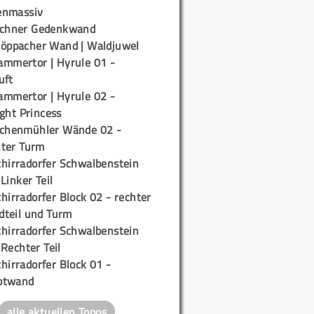
enmassiv
ichner Gedenkwand
töppacher Wand | Waldjuwel
ammertor | Hyrule 01 -
uft
ammertor | Hyrule 02 -
ight Princess
ichenmühler Wände 02 -
ter Turm
chirradorfer Schwalbenstein
 Linker Teil
hirradorfer Block 02 - rechter
teil und Turm
chirradorfer Schwalbenstein
 Rechter Teil
hirradorfer Block 01 -
ptwand
alle aktuellen Topos