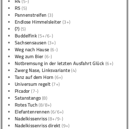
R4
(5-)
R5
(5)
Pannenstreifen
(3)
Endlose Himmelsleiter
(3+)
(?)
(5)
Buddelfink
(5+/6-)
Sachsensausen
(3+)
Weg nach Hause
(6-)
Weg zum Bier
(6-)
Notbremsung in der letzten Ausfahrt Glück
(6+)
Zwerg Nase, Linksvariante
(4)
Tanz auf dem Horn
(6+)
Universum regelt
(7+)
Picador
(7-)
Satanstango
(8)
Rotes Tuch
(8/8+)
Elefantenrennen
(6/6+)
Nadelkissenriss
(8+/9-)
Nadelkissenriss direkt
(9+)