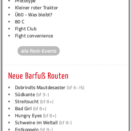
Prototype
Kleiner roter Traktor
Ü60 - Was bleibt?
80 C
Fight Club
Fight convenience
alle Rock-Events
Neue Barfuß Routen
Dobrindts Mautdesaster
(bf 6-/6)
Südkante
(bf 9-)
Streitsucht
(bf 8+)
Bad Girl
(bf 8+)
Hungry Eyes
(bf 8+)
Schweine im Weltall
(bf 8-)
Entkoppeln
(bf 8-)