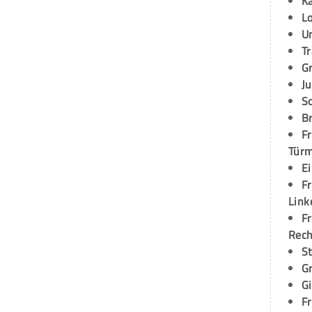
K
L
U
T
G
Ju
S
Br
Fr
Tür
E
Fr
Link
Fr
Rec
S
G
G
Fr