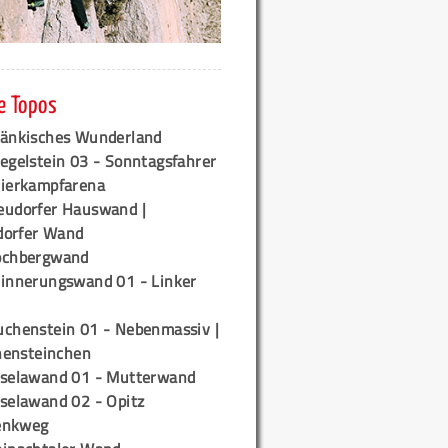
e Topos
ränkisches Wunderland
egelstein 03 - Sonntagsfahrer
tierkampfarena
eudorfer Hauswand |
orfer Wand
ochbergwand
rinnerungswand 01 - Linker
uchenstein 01 - Nebenmassiv |
ensteinchen
iselawand 01 - Mutterwand
iselawand 02 - Opitz
enkweg