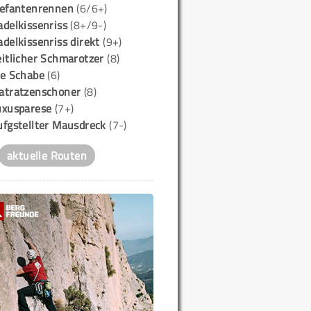
lefantenrennen
(6/6+)
delkissenriss
(8+/9-)
delkissenriss direkt
(9+)
itlicher Schmarotzer
(8)
ie Schabe
(6)
atratzenschoner
(8)
uxusparese
(7+)
ufgstellter Mausdreck
(7-)
aktuelle Routen