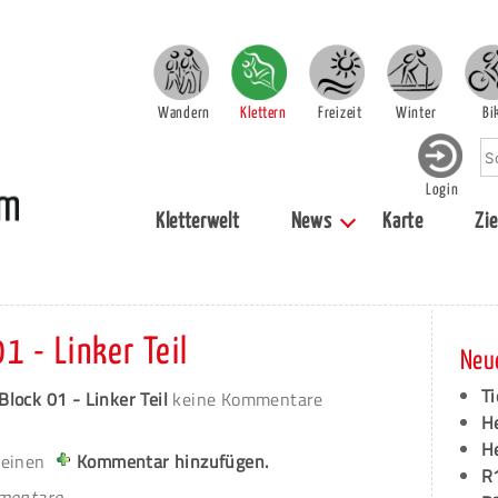
Wandern
Klettern
Freizeit
Winter
Bi
Login
Kletterwelt
News
Karte
Zie
1 - Linker Teil
Neu
Ti
lock 01 - Linker Teil
keine Kommentare
H
H
 einen
Kommentar hinzufügen.
R
mmentare