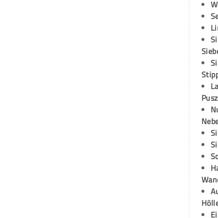
W
S
L
S
Sieb
S
Stip
L
Pusz
N
Neb
S
S
S
H
Wand
Au
Höll
E