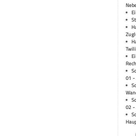
Neb
E
S
H
Zugl
H
Twil
E
Rech
S
01 -
Sc
Wand
S
02 -
Sc
Hau