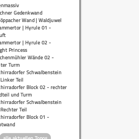
enmassiv
ichner Gedenkwand
töppacher Wand | Waldjuwel
ammertor | Hyrule 01 -
uft
ammertor | Hyrule 02 -
ight Princess
ichenmühler Wände 02 -
ter Turm
chirradorfer Schwalbenstein
 Linker Teil
hirradorfer Block 02 - rechter
teil und Turm
chirradorfer Schwalbenstein
 Rechter Teil
hirradorfer Block 01 -
ptwand
alle aktuellen Topos