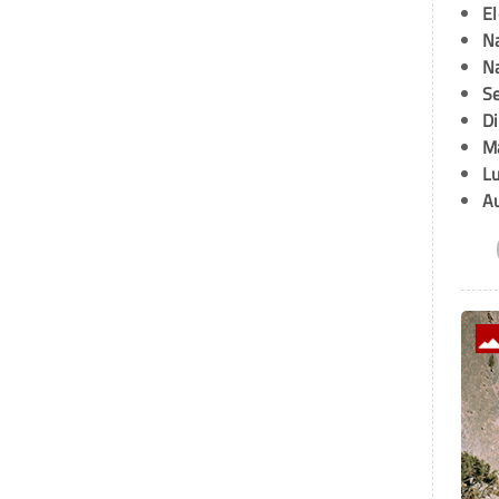
E
Na
Na
Se
D
M
L
A