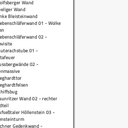
olfsberger Wand
eeliger Wand
inke Bleisteinwand
iebenschläferwand 01 - Wolke
en
iebenschläferwand 02 -
pvisite
auterachstube 01 -
tafeuer
ussbergwände 02 -
enmassive
ieghardttor
ieghardtfelsen
chiffsbug
aunritzer Wand 02 - rechter
teil
fseßtaler Höllenstein 03 -
ensteinturm
ichner Gedenkwand -