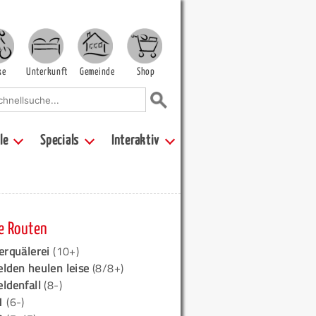
ke
Unterkunft
Gemeinde
Shop
le
Specials
Interaktiv
e Routen
erquälerei
(10+)
elden heulen leise
(8/8+)
eldenfall
(8-)
1
(6-)