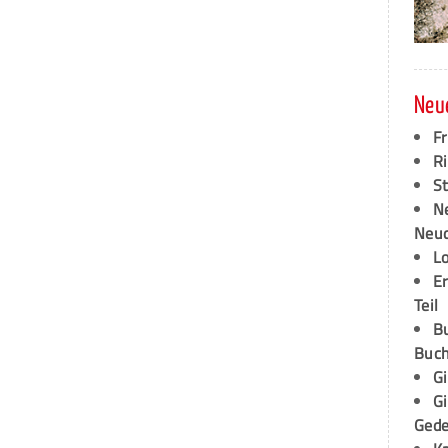
Neu
F
Ri
S
N
Neud
L
E
Teil
B
Buch
G
G
Ged