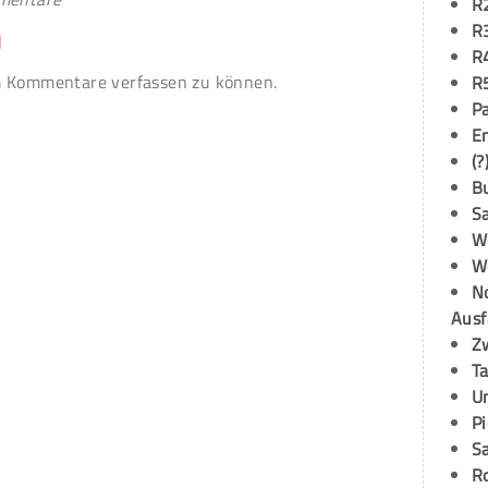
R
R
n
R
 Kommentare verfassen zu können.
R
P
E
(?
B
S
W
W
N
Ausf
Z
T
U
P
S
R