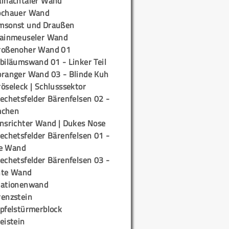
ainachtaler Wand
ochauer Wand
msonst und Draußen
rainmeuseler Wand
roßenoher Wand 01
biläumswand 01 - Linker Teil
oranger Wand 03 - Blinde Kuh
öseleck | Schlusssektor
echetsfelder Bärenfelsen 02 -
mchen
insrichter Wand | Dukes Nose
echetsfelder Bärenfelsen 01 -
e Wand
echetsfelder Bärenfelsen 03 -
hte Wand
tationenwand
renzstein
ipfelstürmerblock
eistein