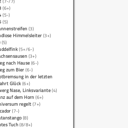
2
(7-/7)
3
(6+)
4
(5-)
5
(5)
annenstreifen
(3)
ndlose Himmelsleiter
(3+)
)
(5)
uddelfink
(5+/6-)
achsensausen
(3+)
eg nach Hause
(6-)
eg zum Bier
(6-)
otbremsung in der letzten
ahrt Glück
(6+)
werg Nase, Linksvariante
(4)
anz auf dem Horn
(6+)
niversum regelt
(7+)
icador
(7-)
atanstango
(8)
otes Tuch
(8/8+)